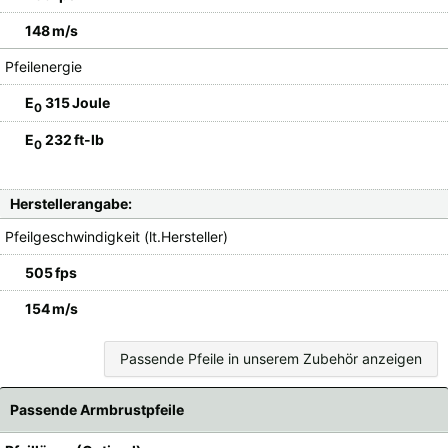
148 m/s
Pfeilenergie
E
315 Joule
0
E
232 ft-lb
0
Herstellerangabe:
Pfeilgeschwindigkeit (lt.Hersteller)
505 fps
154 m/s
Passende Pfeile in unserem Zubehör anzeigen
Passende Armbrustpfeile