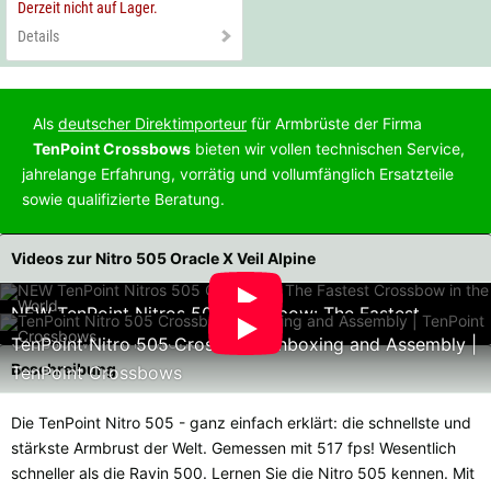
Derzeit nicht auf Lager.
Details
Als
deutscher Direktimporteur
für Armbrüste der Firma
TenPoint Crossbows
bieten wir vollen technischen Service,
jahrelange Erfahrung, vorrätig und vollumfänglich Ersatzteile
sowie qualifizierte Beratung.
Videos zur Nitro 505 Oracle X Veil Alpine
NEW TenPoint Nitros 505 Crossbow: The Fastest
Crossbow in the World.
TenPoint Nitro 505 Crossbow Unboxing and Assembly |
Beschreibung
TenPoint Crossbows
Die TenPoint Nitro 505 - ganz einfach erklärt: die schnellste und
stärkste Armbrust der Welt. Gemessen mit 517 fps! Wesentlich
schneller als die Ravin 500. Lernen Sie die Nitro 505 kennen. Mit