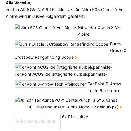
Alle verfügbaren Versandregionen:
Alle Vorteile
,
nur bei ARROW IN APPLE inklusive. Die Nitro 505 Oracle X Veil
Ok
Alpine wird inklusive Folgendem geliefert:
Nitro 505 Oracle X Veil
Sollte Ihr Land nicht verfübar sein, keine Sorge - wählen Sie einfach
Alpine
"Schweiz" aus. Und erfragen die Versandkosten bei der Bestellung.
Burris
Oracle X
Crossbow Rangefinding Scope
TenPoint ACUSlide (integrierte Kurbelspannhilfe)
TenPoint 6-Arrow
Tech Pfeilköcher
20" TenPoint EVO-X CenterPunch, 3.5" X Vanes,
.001, Messing Insert, Alpha Nock HP gelb (6 pk)
6x Pfeilspitze