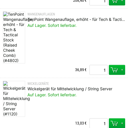
+
208,40
€
WANGENAUFLAGEN
TenPoint Wangenauflage, erhöht - für Tech & Tactical Stock (Raised Cheek Comb)
Auf Lager. Sofort lieferbar.
+
36,89
€
WICKELGERÄTE
Wickelgerät für Mittelwicklung / String Server
Auf Lager. Sofort lieferbar.
+
13,03
€