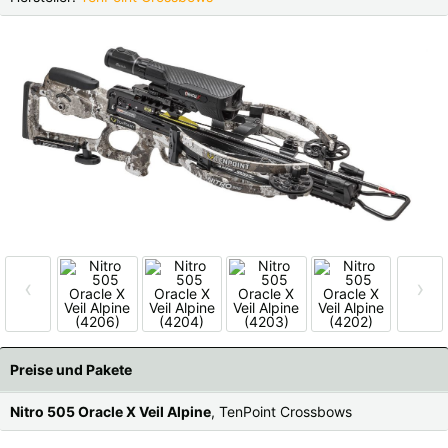
Finnland |
€
Frankreich |
€
Italien |
€
Kroatien |
kn
Lettland |
€
Litauen |
€
Niederlande |
€
Österreich |
€
Portugal |
€
Schweden |
kr
Schweiz |
Fr.
Slowakei |
€
‹
›
Slowenien |
€
Spanien |
€
Tschechien |
Kč
Ungarn |
Ft
Preise und Pakete
weitere Länder, siehe unten
Nitro 505 Oracle X Veil Alpine
, TenPoint Crossbows