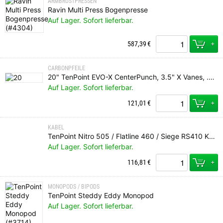
ARMBRUSTPRESSEN
Ravin Multi Press Bogenpresse
Auf Lager. Sofort lieferbar.
+
587,39
€
CARBONPFEILE
20" TenPoint EVO-X CenterPunch, 3.5" X Vanes, .001, Messing Insert, Alpha Nock HP gelb (6 pk)
Auf Lager. Sofort lieferbar.
+
121,01
€
KABEL
TenPoint Nitro 505 / Flatline 460 / Siege RS410 Kabelsatz
Auf Lager. Sofort lieferbar.
+
116,81
€
MONOPODS / BIPODS
TenPoint Steddy Eddy Monopod
Auf Lager. Sofort lieferbar.