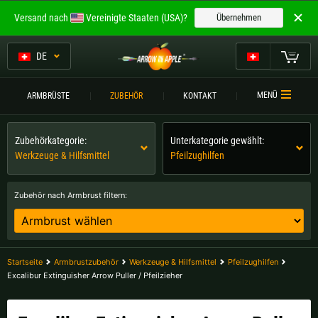
Willkommen bei
Versand nach
Vereinigte Staaten (USA)?
Übernehmen
ARROW IN APPLE
Die besten Armbrüste.
DE
Die besten Armbrüste.
Mein Warenkorb
MENÜ
ARMBRÜSTE
ZUBEHÖR
KONTAKT
Bitte wählen Sie Ihre Sprache aus:
ARMBRÜSTE
Zubehörkategorie:
Unterkategorie gewählt:
Englisch
Deutsch (DE)
ARMBRUSTVERGLEICH
Werkzeuge & Hilfsmittel
Pfeilzughilfen
ZUBEHÖR
Deutsch (AT)
Deutsch (CH)
Zubehör nach Armbrust filtern:
SERVICE
Bitte wählen Sie Ihre Versandregion:
TURNIERE
Belgien |
€
Bulgarien |
лв
Startseite
Armbrustzubehör
Werkzeuge & Hilfsmittel
Pfeilzughilfen
KONTAKT
Excalibur Extinguisher Arrow Puller / Pfeilzieher
Deutschland |
€
Estland |
€