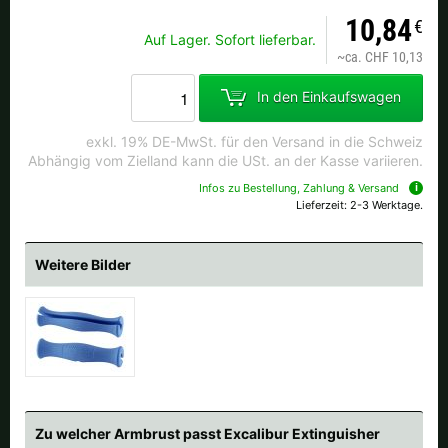
Alle verfügbaren Versandregionen:
10,84
€
Auf Lager. Sofort lieferbar.
Ok
~
ca. CHF 10,13
In den Einkaufswagen
Sollte Ihr Land nicht verfübar sein, keine Sorge - wählen Sie einfach
"Schweiz" aus. Und erfragen die Versandkosten bei der Bestellung.
exkl. 19% DE-MwSt. für den Versand in die Schweiz
Abhängig vom Zielland kann die USt. an der Kasse variieren.
Infos zu Bestellung, Zahlung & Versand
Lieferzeit: 2-3 Werktage.
Weitere Bilder
Zu welcher Armbrust passt Excalibur Extinguisher