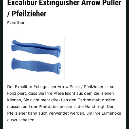
Excalibur Extinguisher Arrow Puller
Finnland |
€
Frankreich |
€
/ Pfeilzieher
Italien |
€
Kroatien |
kn
Excalibur
Lettland |
€
Litauen |
€
Niederlande |
€
Österreich |
€
Portugal |
€
Schweden |
kr
Schweiz |
Fr.
Slowakei |
€
Slowenien |
€
Spanien |
€
Der Excalibur Extinguisher Arrow Puller / Pfeilzieher ist so
konzipiert, dass Sie Ihre Pfeile leicht aus dem Ziel ziehen
Tschechien |
Kč
Ungarn |
Ft
können, Sie nicht mehr direkt an den Carbonshaft greifen
müssen und der Pfeil dabei besser in der Hand liegt. Der
weitere Länder, siehe unten
Pfeilzieher kann auch verwendet werden, um Ihre Lumenoks
auszuschalten.