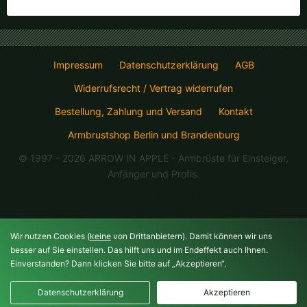
Impressum
Datenschutzerklärung
AGB
Widerrufsrecht / Vertrag widerrufen
Bestellung, Zahlung und Versand
Kontakt
Armbrustshop Berlin und Brandenburg
© 1997 - 2026 ARROW IN APPLE
- Armbrüste für Einsteiger,
Anfänger und Profis.
08.08.26 16:08:36
Wir nutzen Cookies (
keine
von Drittanbietern). Damit können wir uns
besser auf Sie einstellen. Das hilft uns und im Endeffekt auch Ihnen.
Einverstanden? Dann klicken Sie bitte auf „Akzeptieren“.
Datenschutzerklärung
Akzeptieren