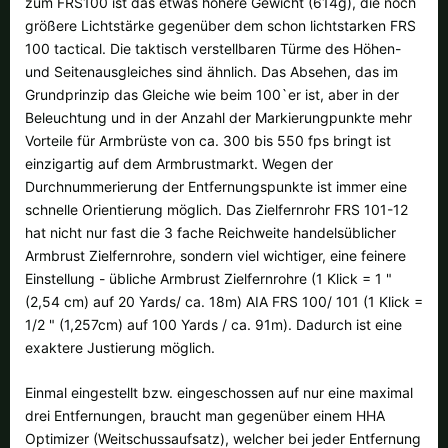
zum FRS100 ist das etwas höhere Gewicht (614g), die noch
größere Lichtstärke gegenüber dem schon lichtstarken FRS
100 tactical. Die taktisch verstellbaren Türme des Höhen-
und Seitenausgleiches sind ähnlich. Das Absehen, das im
Grundprinzip das Gleiche wie beim 100`er ist, aber in der
Beleuchtung und in der Anzahl der Markierungpunkte mehr
Vorteile für Armbrüste von ca. 300 bis 550 fps bringt ist
einzigartig auf dem Armbrustmarkt. Wegen der
Durchnummerierung der Entfernungspunkte ist immer eine
schnelle Orientierung möglich. Das Zielfernrohr FRS 101-12
hat nicht nur fast die 3 fache Reichweite handelsüblicher
Armbrust Zielfernrohre, sondern viel wichtiger, eine feinere
Einstellung - übliche Armbrust Zielfernrohre (1 Klick = 1 "
(2,54 cm) auf 20 Yards/ ca. 18m) AIA FRS 100/ 101 (1 Klick =
1/2 " (1,257cm) auf 100 Yards / ca. 91m). Dadurch ist eine
exaktere Justierung möglich.
Einmal eingestellt bzw. eingeschossen auf nur eine maximal
drei Entfernungen, braucht man gegenüber einem HHA
Optimizer (Weitschussaufsatz), welcher bei jeder Entfernung