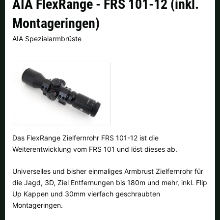
AIA FlexRange - FRS 101-12 (inkl.
Finnland |
€
Frankreich |
€
Montageringen)
Italien |
€
Kroatien |
kn
AIA Spezialarmbrüste
Lettland |
€
Litauen |
€
Niederlande |
€
Österreich |
€
Portugal |
€
Schweden |
kr
Schweiz |
Fr.
Slowakei |
€
Das FlexRange Zielfernrohr FRS 101-12 ist die
Slowenien |
€
Spanien |
€
Weiterentwicklung vom FRS 101 und löst dieses ab.
Tschechien |
Kč
Ungarn |
Ft
Universelles und bisher einmaliges Armbrust Zielfernrohr für
die Jagd, 3D, Ziel Entfernungen bis 180m und mehr, inkl. Flip
weitere Länder, siehe unten
Up Kappen und 30mm vierfach geschraubten
Montageringen.