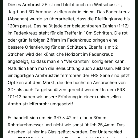
Alle verfügbaren Versandregionen:
Dieses Armbrust ZF ist und bleibt auch ein Weitschuss - ,
Jagd und 3D Armbrustzielfernrohr in einem. Das Fadenkreuz
Ok
(Absehen) wurde so überarbeitet, dass die Pfeilflugkurve bis
120m passt. Das heißt jede der beleuchtbaren Zahlen (1-12)
im Fadenkreuz steht für die Treffer in 10m Schritten. Die rot
Sollte Ihr Land nicht verfübar sein, keine Sorge - wählen Sie einfach
oder grün farbigen Ziffern im Fadenkreuz bringen eine
"Schweiz" aus. Und erfragen die Versandkosten bei der Bestellung.
bessere Orientierung für den Schützen. Ebenfalls mit 2
Strichen wird der künstliche Horizont im Fadenkreuz
angezeigt, so dass man ein "Verkannten" korrigieren kann.
Natürlich kann man die Beleuchtung auch auslassen. Mit den
einzigartigen Armbrustzielfernrohren der FRS Serie sind jetzt
Optiken auf dem Markt, die den höchsten Ansprüchen von
3D- als auch Targetschützen gerecht werden! In dem FRS
101-12 haben wir unsere Erfahrung in einem universellen
Armbrustzielfernrohr umgesetzt!
Es handelt sich um ein 3-9 x 42 mit einem 30mm
Rohrdurchmesser und nicht wie sonst üblich 25,4mm. Das
Absehen ist hier ins Glas geätzt worden. Der Unterschied