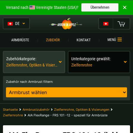
Willkommen bei
Versand nach
Vereinigte Staaten (USA)?
Übernehmen
ARROW IN APPLE
Die besten Armbrüste.
DE
Die besten Armbrüste.
Mein Warenkorb
MENÜ
ARMBRÜSTE
ZUBEHÖR
KONTAKT
Bitte wählen Sie Ihre Sprache aus:
ARMBRÜSTE
Zubehörkategorie:
Unterkategorie gewählt:
Englisch
Deutsch (DE)
ARMBRUSTVERGLEICH
Zielfernrohre, Optiken & Visierungen
Zielfernrohre
ZUBEHÖR
Deutsch (AT)
Deutsch (CH)
Zubehör nach Armbrust filtern:
SERVICE
Bitte wählen Sie Ihre Versandregion:
TURNIERE
Belgien |
€
Bulgarien |
лв
Startseite
Armbrustzubehör
Zielfernrohre, Optiken & Visierungen
KONTAKT
Zielfernrohre
AIA FlexRange - FRS 101 -12 - speziell für Armbrüste
Deutschland |
€
Estland |
€