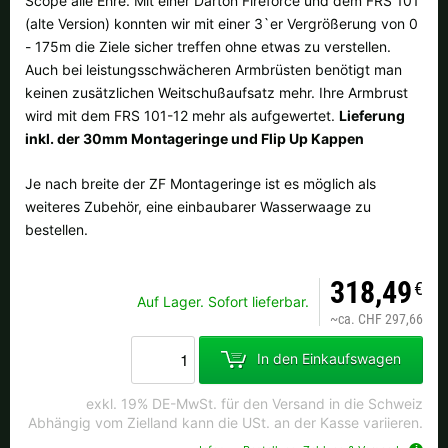
Scope alle Ehre. Mit einer Darton Fireforce und dem FRS 101
(alte Version) konnten wir mit einer 3`er Vergrößerung von 0
- 175m die Ziele sicher treffen ohne etwas zu verstellen.
Auch bei leistungsschwächeren Armbrüsten benötigt man
keinen zusätzlichen Weitschußaufsatz mehr. Ihre Armbrust
wird mit dem FRS 101-12 mehr als aufgewertet.
Lieferung
inkl. der 30mm Montageringe und Flip Up Kappen
Je nach breite der ZF Montageringe ist es möglich als
weiteres Zubehör, eine einbaubarer Wasserwaage zu
bestellen.
318,49
€
Auf Lager. Sofort lieferbar.
~
ca. CHF 297,66
In den Einkaufswagen
exkl. 19% DE-MwSt. für den Versand in die Schweiz
Abhängig vom Zielland kann die USt. an der Kasse variieren.