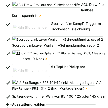
Alle verfügbaren Versandregionen:
ACU Draw Pro,
lautlose
Ok
Kurbelspannhilfe
Scorpyd "Jim Kempf" Trigger mit
Sollte Ihr Land nicht verfübar sein, keine Sorge - wählen Sie einfach
Trockenschusssicherung
"Schweiz" aus. Und erfragen die Versandkosten bei der Bestellung.
Scorpyd Limbsaver Wurfarm-/Sehnendämpfer, set of 2
6x 22" ArcherOpterX, 2" Blazer Vanes, .001, Messing
Insert, Q Nock
6x TopHat Pfeilspitze
AIA
FlexRange - FRS 101-12 (inkl. Montageringen)
Spitzengewicht Ihrer Wahl von 85, 100, 125 oder 145 grain
Ausstattung wählen: