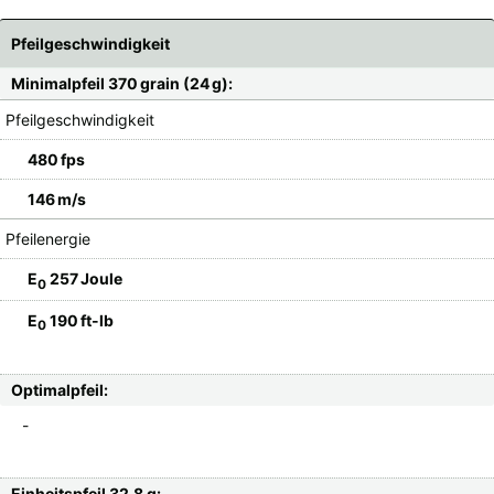
Pfeilgeschwindigkeit
Minimalpfeil 370 grain (24 g):
Pfeilgeschwindigkeit
480 fps
146 m/s
Pfeilenergie
E
257 Joule
0
E
190 ft-lb
0
Optimalpfeil:
-
Einheitspfeil 32,8 g: