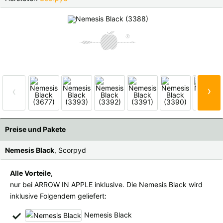
Finnland |
€
Frankreich |
€
Italien |
€
Kroatien |
kn
Lettland |
€
Litauen |
€
Niederlande |
€
Österreich |
€
›
‹
Portugal |
€
Schweden |
kr
Schweiz |
Fr.
Slowakei |
€
Preise und Pakete
Slowenien |
€
Spanien |
€
Nemesis Black
, Scorpyd
Tschechien |
Kč
Ungarn |
Ft
Alle Vorteile
,
nur bei ARROW IN APPLE inklusive. Die Nemesis Black wird
weitere Länder, siehe unten
inklusive Folgendem geliefert:
Nemesis Black