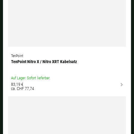
TenPoint
TenPoint Nitro X / Nitro XRT Kabelsatz
Auf Lager. Sofort lieferbar.
83,19 €
ca. CHF 77,74