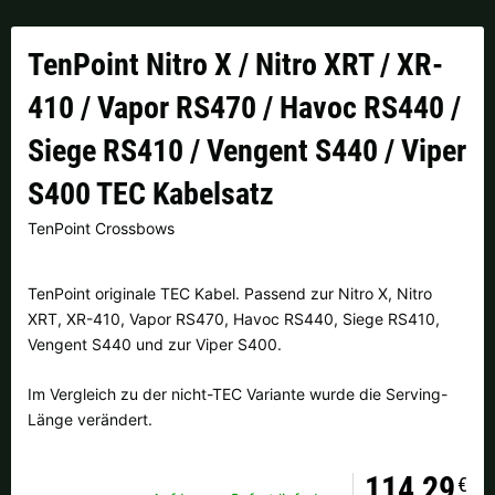
Finnland |
€
Frankreich |
€
TenPoint Nitro X / Nitro XRT / XR-
Italien |
€
Kroatien |
kn
410 / Vapor RS470 / Havoc RS440 /
Lettland |
€
Litauen |
€
Siege RS410 / Vengent S440 / Viper
Niederlande |
€
Österreich |
€
S400 TEC Kabelsatz
Portugal |
€
Schweden |
kr
TenPoint Crossbows
Schweiz |
Fr.
Slowakei |
€
TenPoint originale TEC Kabel. Passend zur Nitro X, Nitro
XRT, XR-410, Vapor RS470, Havoc RS440, Siege RS410,
Slowenien |
€
Spanien |
€
Vengent S440 und zur Viper S400.
Tschechien |
Kč
Ungarn |
Ft
Im Vergleich zu der nicht-TEC Variante wurde die Serving-
Länge verändert.
weitere Länder, siehe unten
114,29
€