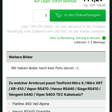
Auf Lager. Sofort lieferbar.
Alle verfügbaren Versandregionen:
~
ca. CHF 106,80
Ok
In den Einkaufswagen
exkl. 19% DE-MwSt. für den Versand in die Schweiz
Sollte Ihr Land nicht verfübar sein, keine Sorge - wählen Sie einfach
Abhängig vom Zielland kann die USt. an der Kasse variieren.
"Schweiz" aus. Und erfragen die Versandkosten bei der Bestellung.
Infos zu Bestellung, Zahlung & Versand
Lieferzeit: 2-3 Werktage.
Weitere Bilder
Wir haben leider noch kein Foto davon :-(
Zu welcher Armbrust passt TenPoint Nitro X / Nitro XRT
/ XR-410 / Vapor RS470 / Havoc RS440 / Siege RS410 /
Vengent S440 / Viper S400 TEC Kabelsatz?
Flatline 460 Veil Alpine
Havoc RS440 Graphite