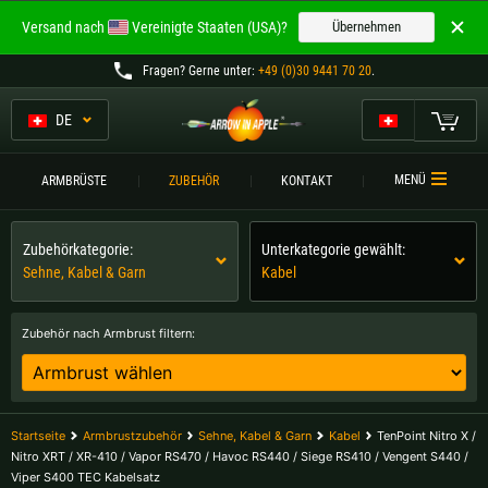
Willkommen bei
Versand nach
Vereinigte Staaten (USA)?
Übernehmen
ARROW IN APPLE
Fragen
? Gerne unter:
+49 (0)30 9441 70 20
.
Die besten Armbrüste.
Die besten Armbrüste.
DE
Mein Warenkorb
Bitte wählen Sie Ihre Sprache aus:
ARMBRÜSTE
MENÜ
ARMBRÜSTE
ZUBEHÖR
KONTAKT
Englisch
Deutsch (DE)
ARMBRUSTVERGLEICH
Zubehörkategorie:
Unterkategorie gewählt:
ZUBEHÖR
Sehne, Kabel & Garn
Kabel
Deutsch (AT)
Deutsch (CH)
SERVICE
Zubehör nach Armbrust filtern:
Bitte wählen Sie Ihre Versandregion:
TURNIERE
Belgien |
€
Bulgarien |
лв
KONTAKT
Startseite
Armbrustzubehör
Sehne, Kabel & Garn
Kabel
TenPoint Nitro X /
Deutschland |
€
Estland |
€
Nitro XRT / XR-410 / Vapor RS470 / Havoc RS440 / Siege RS410 / Vengent S440 /
Viper S400 TEC Kabelsatz