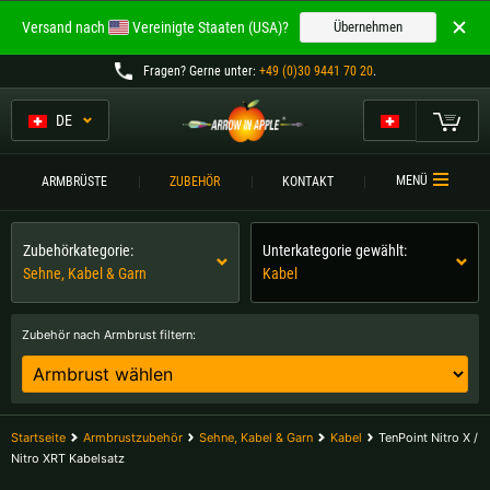
Willkommen bei
Versand nach
Vereinigte Staaten (USA)?
Übernehmen
ARROW IN APPLE
Fragen
? Gerne unter:
+49 (0)30 9441 70 20
.
Die besten Armbrüste.
Die besten Armbrüste.
DE
Mein Warenkorb
Bitte wählen Sie Ihre Sprache aus:
ARMBRÜSTE
MENÜ
ARMBRÜSTE
ZUBEHÖR
KONTAKT
Englisch
Deutsch (DE)
ARMBRUSTVERGLEICH
Zubehörkategorie:
Unterkategorie gewählt:
ZUBEHÖR
Sehne, Kabel & Garn
Kabel
Deutsch (AT)
Deutsch (CH)
SERVICE
Zubehör nach Armbrust filtern:
Bitte wählen Sie Ihre Versandregion:
TURNIERE
Belgien |
€
Bulgarien |
лв
KONTAKT
Startseite
Armbrustzubehör
Sehne, Kabel & Garn
Kabel
TenPoint Nitro X /
Deutschland |
€
Estland |
€
Nitro XRT Kabelsatz