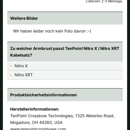
Lieferzeit: 2-3 Werktage.
Alle verfügbaren Versandregionen:
Ok
Weitere Bilder
Wir haben leider noch kein Foto davon :-(
Sollte Ihr Land nicht verfübar sein, keine Sorge - wählen Sie einfach
"Schweiz" aus. Und erfragen die Versandkosten bei der Bestellung.
Zu welcher Armbrust passt TenPoint Nitro X / Nitro XRT
Kabelsatz?
Nitro X
Nitro XRT
Produktsicherheitsinformationen
Herstellerinformationen:
TenPoint Crossbow Technologies, 1325 Waterloo Road,
Mogadore, OH 44260, USA
www.tenpointcrossbows.com