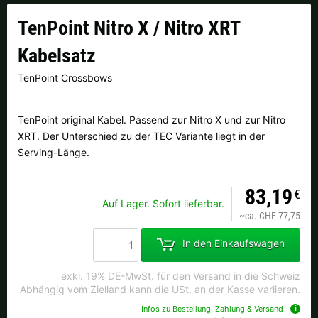
Finnland |
€
Frankreich |
€
TenPoint Nitro X / Nitro XRT
Italien |
€
Kroatien |
kn
Kabelsatz
Lettland |
€
Litauen |
€
TenPoint Crossbows
Niederlande |
€
Österreich |
€
TenPoint original Kabel. Passend zur Nitro X und zur Nitro
XRT. Der Unterschied zu der TEC Variante liegt in der
Portugal |
€
Schweden |
kr
Serving-Länge.
Schweiz |
Fr.
Slowakei |
€
83,19
€
Auf Lager. Sofort lieferbar.
Slowenien |
€
Spanien |
€
~
ca. CHF 77,75
Tschechien |
Kč
Ungarn |
Ft
In den Einkaufswagen
weitere Länder, siehe unten
exkl. 19% DE-MwSt. für den Versand in die Schweiz
Abhängig vom Zielland kann die USt. an der Kasse variieren.
Infos zu Bestellung, Zahlung & Versand