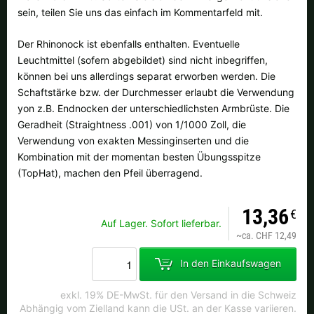
Alle verfügbaren Versandregionen:
sein, teilen Sie uns das einfach im Kommentarfeld mit.
Ok
Der Rhinonock ist ebenfalls enthalten. Eventuelle
Leuchtmittel (sofern abgebildet) sind nicht inbegriffen,
Sollte Ihr Land nicht verfübar sein, keine Sorge - wählen Sie einfach
können bei uns allerdings separat erworben werden. Die
"Schweiz" aus. Und erfragen die Versandkosten bei der Bestellung.
Schaftstärke bzw. der Durchmesser erlaubt die Verwendung
yon z.B. Endnocken der unterschiedlichsten Armbrüste. Die
Geradheit (Straightness .001) von 1/1000 Zoll, die
Verwendung von exakten Messinginserten und die
Kombination mit der momentan besten Übungsspitze
(TopHat), machen den Pfeil überragend.
13,36
€
Auf Lager. Sofort lieferbar.
~
ca. CHF 12,49
In den Einkaufswagen
exkl. 19% DE-MwSt. für den Versand in die Schweiz
Abhängig vom Zielland kann die USt. an der Kasse variieren.