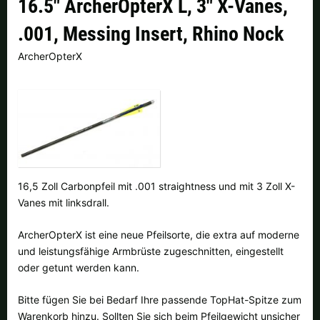
16.5" ArcherOpterX L, 3" X-Vanes,
Finnland |
€
Frankreich |
€
.001, Messing Insert, Rhino Nock
Italien |
€
Kroatien |
kn
ArcherOpterX
Lettland |
€
Litauen |
€
Niederlande |
€
Österreich |
€
Portugal |
€
Schweden |
kr
Schweiz |
Fr.
Slowakei |
€
16,5 Zoll Carbonpfeil mit .001 straightness und mit 3 Zoll X-
Vanes mit linksdrall.
Slowenien |
€
Spanien |
€
ArcherOpterX ist eine neue Pfeilsorte, die extra auf moderne
Tschechien |
Kč
Ungarn |
Ft
und leistungsfähige Armbrüste zugeschnitten, eingestellt
oder getunt werden kann.
weitere Länder, siehe unten
Bitte fügen Sie bei Bedarf Ihre passende TopHat-Spitze zum
Warenkorb hinzu. Sollten Sie sich beim Pfeilgewicht unsicher