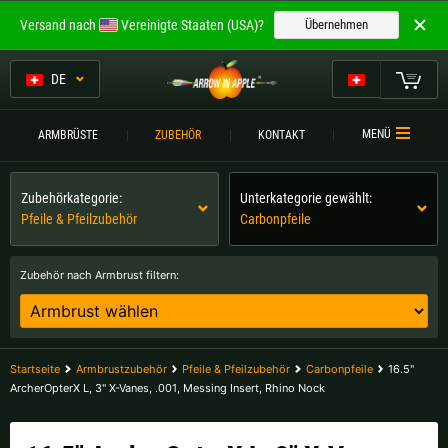
Willkommen bei
Versand nach
Vereinigte Staaten (USA)?
Übernehmen
ARROW IN APPLE
Die besten Armbrüste.
DE
Die besten Armbrüste.
Mein Warenkorb
MENÜ
ARMBRÜSTE
ZUBEHÖR
KONTAKT
Bitte wählen Sie Ihre Sprache aus:
ARMBRÜSTE
Zubehörkategorie:
Unterkategorie gewählt:
Englisch
Deutsch (DE)
ARMBRUSTVERGLEICH
Pfeile & Pfeilzubehör
Carbonpfeile
ZUBEHÖR
Deutsch (AT)
Deutsch (CH)
Zubehör nach Armbrust filtern:
SERVICE
Bitte wählen Sie Ihre Versandregion:
TURNIERE
Belgien |
€
Bulgarien |
лв
Startseite
Armbrustzubehör
Pfeile & Pfeilzubehör
Carbonpfeile
16.5"
KONTAKT
ArcherOpterX L, 3" X-Vanes, .001, Messing Insert, Rhino Nock
Deutschland |
€
Estland |
€