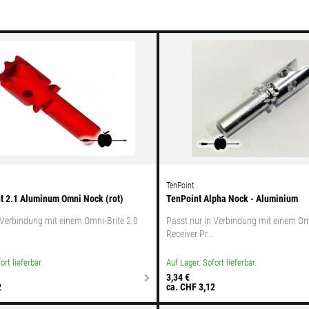
0
TenPoint
 2.1 Aluminum Omni Nock (rot)
TenPoint Alpha Nock - Aluminium
 Verbindung mit einem Omni-Brite 2.0
Passt nur in Verbindung mit einem Om
Receiver Pr...
ort lieferbar.
Auf Lager. Sofort lieferbar.
3,34 €
2
ca. CHF 3,12