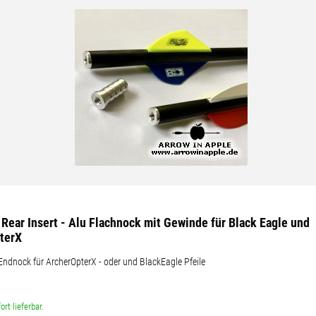
fügbaren Versandregionen:
übar sein, keine Sorge - wählen Sie einfach "Schweiz" aus. Und erfragen die Versan
 Rear Insert - Alu Flachnock mit Gewinde für Black Eagle und
terX
 Endnock für ArcherOpterX - oder und BlackEagle Pfeile
ort lieferbar.