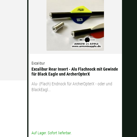
Ok
dkosten bei der Bestellung.
Excalibur
Excalibur Rear Insert - Alu Flachnock mit Gewinde
für Black Eagle und ArcherOpterX
Alu- (Flach) Endnock für ArcherOpterX - oder und
BlackEagl...
Auf Lager. Sofort lieferbar.