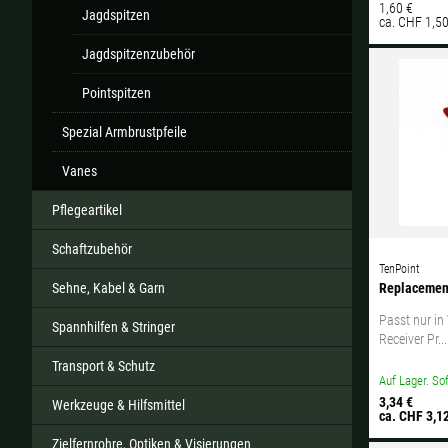
1,60 €
Jagdspitzen
ca. CHF 1,5
Jagdspitzenzubehör
Pointspitzen
Spezial Armbrustpfeile
Vanes
Pflegeartikel
Schaftzubehör
TenPoint
Replacement
Sehne, Kabel & Garn
Passt nur in
Spannhilfen & Stringer
Receiver Pr...
Transport & Schutz
Auf Lager. Sof
3,34 €
Werkzeuge & Hilfsmittel
ca. CHF 3,1
Zielfernrohre, Optiken & Visierungen