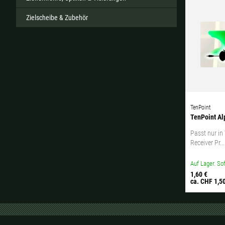
Zielscheibe & Zubehör
TenPoint
TenPoint Al
Passt nur in
Receiver Pr...
Auf Lager. Sof
1,60 €
ca. CHF 1,5