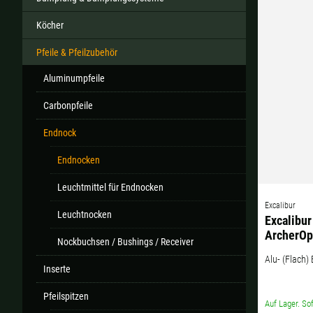
Köcher
Pfeile & Pfeilzubehör
Alle ver
Aluminumpfeile
Sollte Ihr Land nicht verf
Carbonpfeile
Endnock
Endnocken
Leuchtmittel für Endnocken
Excalibur
Leuchtnocken
Excalibur
ArcherOp
Nockbuchsen / Bushings / Receiver
Alu- (Flach)
Inserte
Pfeilspitzen
Auf Lager. Sof