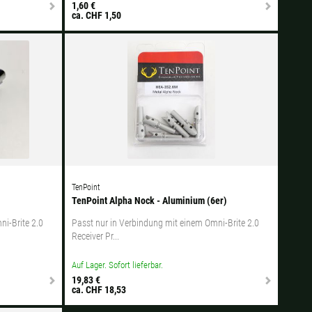
1,60 €
ca. CHF 1,50
TenPoint
TenPoint Alpha Nock - Aluminium (6er)
ni-Brite 2.0
Passt nur in Verbindung mit einem Omni-Brite 2.0
Receiver Pr...
Auf Lager. Sofort lieferbar.
19,83 €
ca. CHF 18,53