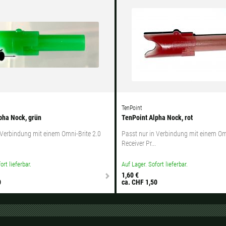
TenPoint
pha Nock, grün
TenPoint Alpha Nock, rot
 Verbindung mit einem Omni-Brite 2.0
Passt nur in Verbindung mit einem Om
Receiver Pr...
ort lieferbar.
Auf Lager. Sofort lieferbar.
1,60 €
0
ca. CHF 1,50