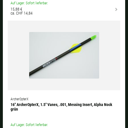
Auf Lager. Sofort lieferbar.
15,88 €
ca. CHF 14,84
ArcherOpterX
16" ArcherOpterX, 1.5" Vanes, .001, Messing Insert, Alpha Nock
grün
Auf Lager. Sofort lieferbar.