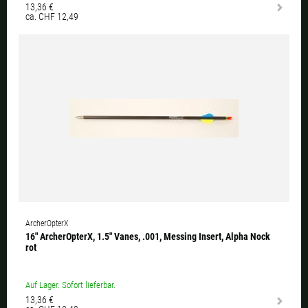
13,36 €
ca. CHF 12,49
ArcherOpterX
16" ArcherOpterX, 1.5" Vanes, .001, Messing Insert, Alpha Nock
rot
Auf Lager. Sofort lieferbar.
13,36 €