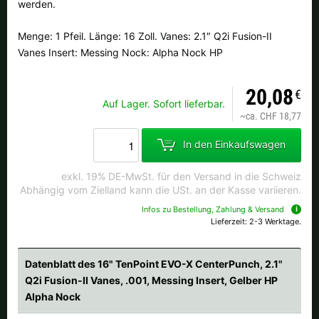
werden.
Menge: 1 Pfeil. Länge: 16 Zoll. Vanes: 2.1″ Q2i Fusion-II
Vanes Insert: Messing Nock: Alpha Nock HP
20,08
€
Auf Lager. Sofort lieferbar.
~
ca. CHF 18,77
In den Einkaufswagen
exkl. 19% DE-MwSt. für den Versand in die Schweiz
Abhängig vom Zielland kann die USt. an der Kasse variieren.
Infos zu Bestellung, Zahlung & Versand
Lieferzeit: 2-3 Werktage.
Datenblatt des 16" TenPoint EVO-X CenterPunch, 2.1"
Q2i Fusion-II Vanes, .001, Messing Insert, Gelber HP
Alpha Nock