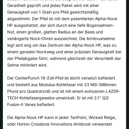
Alle verfügbaren Versandregionen:
Geradheit geprüft und jedes Paket wird mit einer
Genauigkeit von 1 Grain pro Pfeil gewichtsmäßig
Ok
abgestimmt. Der Pfeil ist mit dem patentierten Alpha-Nock
HP ausgestattet, der sich durch eine tiefe Bogensehnen-
Sollte Ihr Land nicht verfübar sein, keine Sorge - wählen Sie einfach
Nut, einen großen, glatten Radius an der Basis und
"Schweiz" aus. Und erfragen die Versandkosten bei der Bestellung.
verlängerte Nock-Ohren auszeichnet. Die Armbrustsehne
legt sich eng um das Zentrum der Alpha-Nock HP, was zu
einem geraden Nockweg und einer präzisen Genauigkeit bei
der Pfeilabgabe führt, während gleichzeit der Verschleiß der
Sehne minimiert wird.
Der CenterPunch 16-Zoll-Pfeil ist leicht versetzt befiedert
und besteht aus Modulus-Kohlefaser mit 33 MSI (Millionen
Pfund pro Quadratzoll) und ist mit einem exklusiven LAZER-
TECH-Kohlefasergewebe umwickelt. Er ist mit 2.1″ Q2i
Fusion-II Vanes befiedert.
Die Alpha-Nock HP kann in jeder TenPoint, Wicked Ridge,
oder Horton Crossbow Innovations Armbrust verwendet