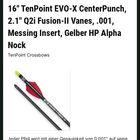
Finnland |
€
Frankreich |
€
16" TenPoint EVO-X CenterPunch,
2.1" Q2i Fusion-II Vanes, .001,
Italien |
€
Kroatien |
kn
Messing Insert, Gelber HP Alpha
Lettland |
€
Litauen |
€
Nock
Niederlande |
€
Österreich |
€
TenPoint Crossbows
Portugal |
€
Schweden |
kr
Schweiz |
Fr.
Slowakei |
€
Slowenien |
€
Spanien |
€
Tschechien |
Kč
Ungarn |
Ft
weitere Länder, siehe unten
Jeder Pfeil wird mit einer Genauigkeit von 0,001" auf seine