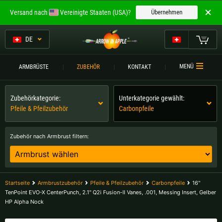
Willkommen bei
Versand nach
Vereinigte Staaten (USA)?
Übernehmen
ARROW IN APPLE
Die besten Armbrüste.
DE
Die besten Armbrüste.
Mein Warenkorb
MENÜ
ARMBRÜSTE
ZUBEHÖR
KONTAKT
Bitte wählen Sie Ihre Sprache aus:
ARMBRÜSTE
Zubehörkategorie:
Unterkategorie gewählt:
Englisch
Deutsch (DE)
ARMBRUSTVERGLEICH
Pfeile & Pfeilzubehör
Carbonpfeile
ZUBEHÖR
Deutsch (AT)
Deutsch (CH)
Zubehör nach Armbrust filtern:
SERVICE
Bitte wählen Sie Ihre Versandregion:
TURNIERE
Belgien |
€
Bulgarien |
лв
Startseite
Armbrustzubehör
Pfeile & Pfeilzubehör
Carbonpfeile
16"
KONTAKT
TenPoint EVO-X CenterPunch, 2.1" Q2i Fusion-II Vanes, .001, Messing Insert, Gelber
HP Alpha Nock
Deutschland |
€
Estland |
€