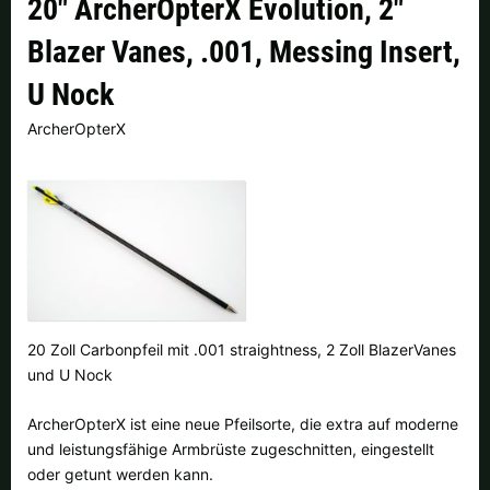
20" ArcherOpterX Evolution, 2"
Finnland |
€
Frankreich |
€
Blazer Vanes, .001, Messing Insert,
Italien |
€
Kroatien |
kn
U Nock
Lettland |
€
Litauen |
€
ArcherOpterX
Niederlande |
€
Österreich |
€
Portugal |
€
Schweden |
kr
Schweiz |
Fr.
Slowakei |
€
Slowenien |
€
Spanien |
€
20 Zoll Carbonpfeil mit .001 straightness, 2 Zoll BlazerVanes
Tschechien |
Kč
Ungarn |
Ft
und U Nock
weitere Länder, siehe unten
ArcherOpterX ist eine neue Pfeilsorte, die extra auf moderne
und leistungsfähige Armbrüste zugeschnitten, eingestellt
oder getunt werden kann.