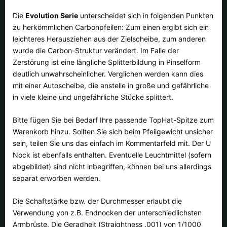
Alle verfügbaren Versandregionen:
Die
Evolution Serie
unterscheidet sich in folgenden Punkten
zu herkömmlichen Carbonpfeilen: Zum einen ergibt sich ein
Ok
leichteres Herausziehen aus der Zielscheibe, zum anderen
wurde die Carbon-Struktur verändert. Im Falle der
Sollte Ihr Land nicht verfübar sein, keine Sorge - wählen Sie einfach
Zerstörung ist eine längliche Splitterbildung in Pinselform
"Schweiz" aus. Und erfragen die Versandkosten bei der Bestellung.
deutlich unwahrscheinlicher. Verglichen werden kann dies
mit einer Autoscheibe, die anstelle in große und gefährliche
in viele kleine und ungefährliche Stücke splittert.
Bitte fügen Sie bei Bedarf Ihre passende TopHat-Spitze zum
Warenkorb hinzu. Sollten Sie sich beim Pfeilgewicht unsicher
sein, teilen Sie uns das einfach im Kommentarfeld mit. Der U
Nock ist ebenfalls enthalten. Eventuelle Leuchtmittel (sofern
abgebildet) sind nicht inbegriffen, können bei uns allerdings
separat erworben werden.
Die Schaftstärke bzw. der Durchmesser erlaubt die
Verwendung yon z.B. Endnocken der unterschiedlichsten
Armbrüste. Die Geradheit (Straightness .001) von 1/1000