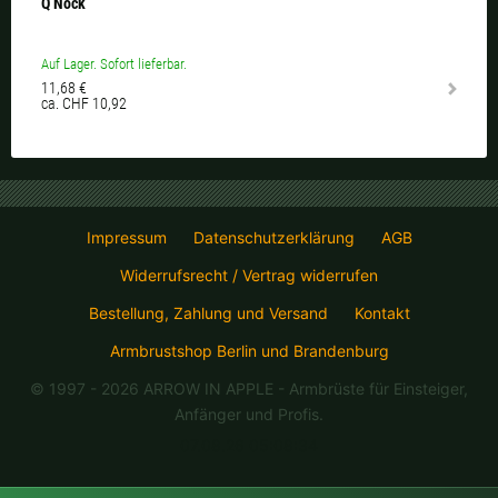
Q Nock
Auf Lager. Sofort lieferbar.
11,68 €
ca. CHF 10,92
Impressum
Datenschutzerklärung
AGB
Widerrufsrecht / Vertrag widerrufen
Bestellung, Zahlung und Versand
Kontakt
Armbrustshop Berlin und Brandenburg
© 1997 - 2026 ARROW IN APPLE
- Armbrüste für Einsteiger,
Anfänger und Profis.
07.08.26 05:08:34