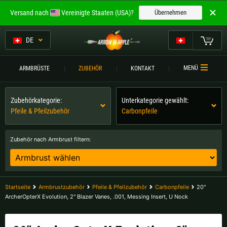
Willkommen bei
Versand nach
Vereinigte Staaten (USA)?
Übernehmen
ARROW IN APPLE
Die besten Armbrüste.
DE
Die besten Armbrüste.
Mein Warenkorb
MENÜ
ARMBRÜSTE
ZUBEHÖR
KONTAKT
Bitte wählen Sie Ihre Sprache aus:
ARMBRÜSTE
Zubehörkategorie:
Unterkategorie gewählt:
Englisch
Deutsch (DE)
ARMBRUSTVERGLEICH
Pfeile & Pfeilzubehör
Carbonpfeile
ZUBEHÖR
Deutsch (AT)
Deutsch (CH)
Zubehör nach Armbrust filtern:
SERVICE
Bitte wählen Sie Ihre Versandregion:
TURNIERE
Belgien |
€
Bulgarien |
лв
Startseite
Armbrustzubehör
Pfeile & Pfeilzubehör
Carbonpfeile
20"
KONTAKT
ArcherOpterX Evolution, 2" Blazer Vanes, .001, Messing Insert, U Nock
Deutschland |
€
Estland |
€