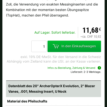
Zoll, die Verwendung von exakten Messinginserten und die
Kombination mit der momentan besten Übungsspitze
(TopHat), machen den Pfeil überragend.
11,68
€
Auf Lager. Sofort lieferbar.
~
ca. CHF 10,92
In den Einkaufswagen
exkl. 19% DE-MwSt. für den Versand in die Schweiz
Abhängig vom Zielland kann die USt. an der Kasse variieren.
Infos zu Bestellung, Zahlung & Versand
Lieferzeit: 2-3 Werktage.
Datenblatt des 20" ArcherOpterX Evolution, 2" Blazer
Vanes, .001, Messing Insert, U Nock
Material des Pfeilschafts