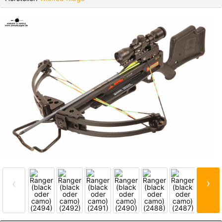
Finnland |
€
Frankreich |
€
Italien |
€
Kroatien |
kn
Lettland |
€
Litauen |
€
Niederlande |
€
Österreich |
€
Portugal |
€
Schweden |
kr
Schweiz |
Fr.
Slowakei |
€
Slowenien |
€
Spanien |
€
Tschechien |
Kč
Ungarn |
Ft
Alle
›
‹
Fotos
weitere Länder, siehe unten