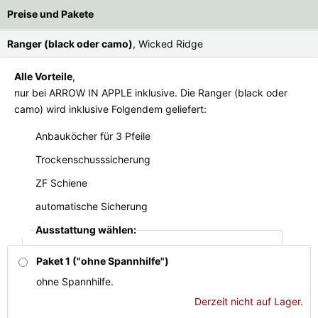
Alle verfügbaren Versandregionen:
Preise und Pakete
Ok
Ranger (black oder camo)
, Wicked Ridge
Alle Vorteile
,
Sollte Ihr Land nicht verfübar sein, keine Sorge - wählen Sie einfach
nur bei ARROW IN APPLE inklusive. Die Ranger (black oder
"Schweiz" aus. Und erfragen die Versandkosten bei der Bestellung.
camo) wird inklusive Folgendem geliefert:
Anbauköcher für 3 Pfeile
Trockenschusssicherung
ZF Schiene
automatische Sicherung
Ausstattung wählen:
Paket 1 ("ohne Spannhilfe")
ohne Spannhilfe.
Derzeit nicht auf Lager.