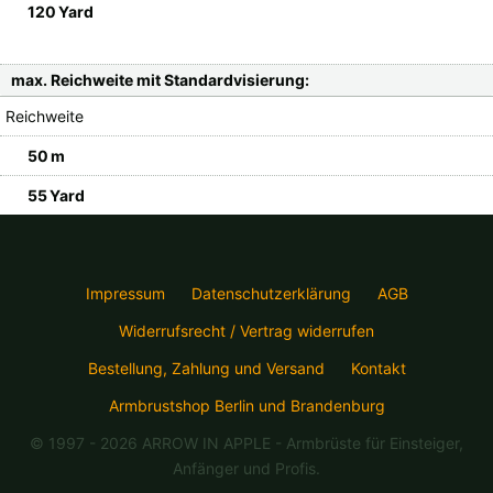
120 Yard
max. Reichweite mit Standardvisierung:
Reichweite
50 m
55 Yard
Impressum
Datenschutzerklärung
AGB
Widerrufsrecht / Vertrag widerrufen
Bestellung, Zahlung und Versand
Kontakt
Armbrustshop Berlin und Brandenburg
© 1997 - 2026 ARROW IN APPLE
- Armbrüste für Einsteiger,
Anfänger und Profis.