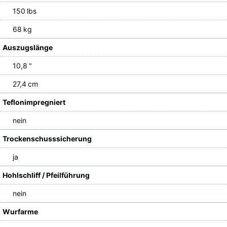
150 lbs
68 kg
Auszugslänge
10,8 "
27,4 cm
Teflonimpregniert
nein
Trockenschusssicherung
ja
Hohlschliff / Pfeilführung
nein
Wurfarme