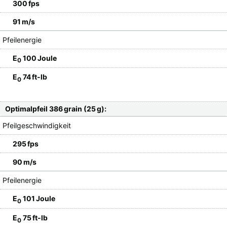
300 fps
91 m/s
Pfeilenergie
E
100 Joule
0
E
74 ft-lb
0
Optimalpfeil 386 grain (25 g):
Pfeilgeschwindigkeit
295 fps
90 m/s
Pfeilenergie
E
101 Joule
0
E
75 ft-lb
0