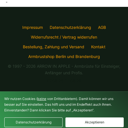
-
Impressum
Datenschutzerklärung
AGB
Widerrufsrecht / Vertrag widerrufen
Bestellung, Zahlung und Versand
Kontakt
Armbrustshop Berlin und Brandenburg
© 1997 - 2026 ARROW IN APPLE
- Armbrüste für Einsteiger,
Anfänger und Profis.
07.08.26 01:08:29
Wir nutzen Cookies (
keine
von Drittanbietern). Damit können wir uns
besser auf Sie einstellen. Das hilft uns und im Endeffekt auch Ihnen.
Einverstanden? Dann klicken Sie bitte auf „Akzeptieren“.
Datenschutzerklärung
Akzeptieren