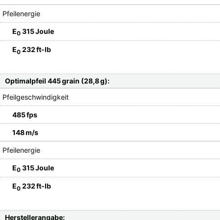
Pfeilenergie
E
315 Joule
0
E
232 ft-lb
0
Optimalpfeil 445 grain (28,8 g):
Pfeilgeschwindigkeit
485 fps
148 m/s
Pfeilenergie
E
315 Joule
0
E
232 ft-lb
0
Herstellerangabe: