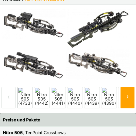
Finnland |
€
Frankreich |
€
Italien |
€
Kroatien |
kn
Lettland |
€
Litauen |
€
Niederlande |
€
Österreich |
€
Portugal |
€
Schweden |
kr
Schweiz |
Fr.
Slowakei |
€
Slowenien |
€
Spanien |
€
›
‹
Tschechien |
Kč
Ungarn |
Ft
weitere Länder, siehe unten
Preise und Pakete
Nitro 505
, TenPoint Crossbows