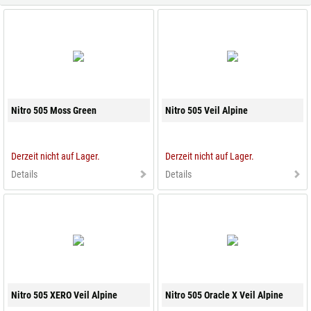
Alle verfügbaren Versandregionen:
Ok
Sollte Ihr Land nicht verfübar sein, keine Sorge - wählen Sie einfach
"Schweiz" aus. Und erfragen die Versandkosten bei der Bestellung.
Nitro 505 Moss Green
Nitro 505 Veil Alpine
Derzeit nicht auf Lager.
Derzeit nicht auf Lager.
Details
Details
Nitro 505 XERO Veil Alpine
Nitro 505 Oracle X Veil Alpine