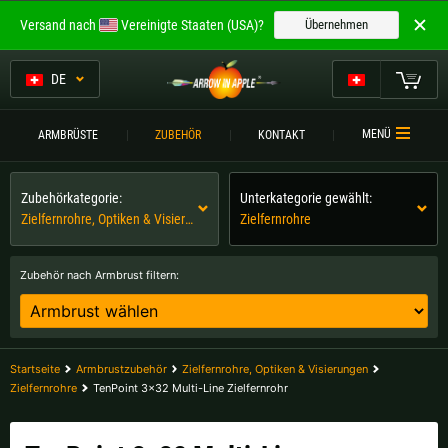
Willkommen bei
Versand nach
Vereinigte Staaten (USA)?
Übernehmen
ARROW IN APPLE
Die besten Armbrüste.
DE
Die besten Armbrüste.
Mein Warenkorb
MENÜ
ARMBRÜSTE
ZUBEHÖR
KONTAKT
Bitte wählen Sie Ihre Sprache aus:
ARMBRÜSTE
Zubehörkategorie:
Unterkategorie gewählt:
Englisch
Deutsch (DE)
ARMBRUSTVERGLEICH
Zielfernrohre, Optiken & Visierungen
Zielfernrohre
ZUBEHÖR
Deutsch (AT)
Deutsch (CH)
Zubehör nach Armbrust filtern:
SERVICE
Bitte wählen Sie Ihre Versandregion:
TURNIERE
Belgien |
€
Bulgarien |
лв
Startseite
Armbrustzubehör
Zielfernrohre, Optiken & Visierungen
KONTAKT
Zielfernrohre
TenPoint 3x32 Multi-Line Zielfernrohr
Deutschland |
€
Estland |
€