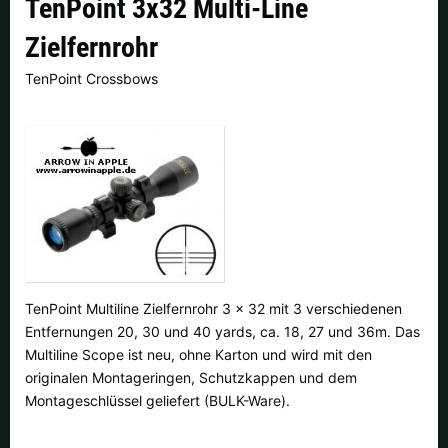
TenPoint 3x32 Multi-Line
Finnland |
€
Frankreich |
€
Zielfernrohr
Italien |
€
Kroatien |
kn
TenPoint Crossbows
Lettland |
€
Litauen |
€
Niederlande |
€
Österreich |
€
Portugal |
€
Schweden |
kr
Schweiz |
Fr.
Slowakei |
€
Slowenien |
€
Spanien |
€
TenPoint Multiline Zielfernrohr 3 x 32 mit 3 verschiedenen
Entfernungen 20, 30 und 40 yards, ca. 18, 27 und 36m. Das
Tschechien |
Kč
Ungarn |
Ft
Multiline Scope ist neu, ohne Karton und wird mit den
originalen Montageringen, Schutzkappen und dem
weitere Länder, siehe unten
Montageschlüssel geliefert (BULK-Ware).