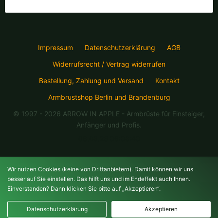
Impressum
Datenschutzerklärung
AGB
Widerrufsrecht / Vertrag widerrufen
Bestellung, Zahlung und Versand
Kontakt
Armbrustshop Berlin und Brandenburg
© 1997 - 2026 ARROW IN APPLE
- Armbrüste für Einsteiger,
Anfänger und Profis.
08.08.26 06:08:40
Wir nutzen Cookies (
keine
von Drittanbietern). Damit können wir uns
besser auf Sie einstellen. Das hilft uns und im Endeffekt auch Ihnen.
Einverstanden? Dann klicken Sie bitte auf „Akzeptieren“.
Datenschutzerklärung
Akzeptieren