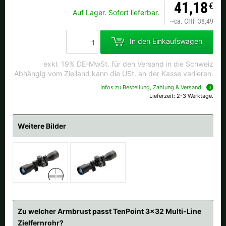
41,18
Alle verfügbaren Versandregionen:
€
Auf Lager. Sofort lieferbar.
~
ca. CHF 38,49
Ok
In den Einkaufswagen
Sollte Ihr Land nicht verfübar sein, keine Sorge - wählen Sie einfach
exkl. 19% DE-MwSt. für den Versand in die Schweiz
"Schweiz" aus. Und erfragen die Versandkosten bei der Bestellung.
Abhängig vom Zielland kann die USt. an der Kasse variieren.
Infos zu Bestellung, Zahlung & Versand
Lieferzeit: 2-3 Werktage.
Weitere Bilder
Zu welcher Armbrust passt TenPoint 3x32 Multi-Line
Zielfernrohr?