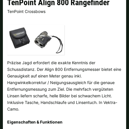
TenPoint Align 800 Rangefinder
Finnland |
€
Frankreich |
€
TenPoint Crossbows
Italien |
€
Kroatien |
kn
Lettland |
€
Litauen |
€
Niederlande |
€
Österreich |
€
Portugal |
€
Schweden |
kr
Präzise Jagd erfordert die exakte Kenntnis der
Schussdistanz. Der Align 800 Entfernungsmesser bietet eine
Schweiz |
Fr.
Slowakei |
€
Genauigkeit auf einen Meter genau inkl.
Hangwinkelkorrektur / Neigungsausgleich für die genaue
Slowenien |
€
Spanien |
€
Entfernungsmessung zum Ziel. Die mehrfach vergüteten
Linsen liefern scharfe, helle Bilder bei schwachem Licht.
Tschechien |
Kč
Ungarn |
Ft
Inklusive Tasche, Handschlaufe und Linsentuch. In Vektra-
Camo.
weitere Länder, siehe unten
Eigenschaften & Funktionen