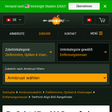
Willkommen bei
Versand nach
Vereinigte Staaten (USA)?
Übernehmen
ARROW IN APPLE
Die besten Armbrüste.
DE
Die besten Armbrüste.
Mein Warenkorb
MENÜ
ARMBRÜSTE
ZUBEHÖR
KONTAKT
Bitte wählen Sie Ihre Sprache aus:
ARMBRÜSTE
Zubehörkategorie:
Unterkategorie gewählt:
Englisch
Deutsch (DE)
ARMBRUSTVERGLEICH
Zielfernrohre, Optiken & Visierungen
Entfernungsmesser
ZUBEHÖR
Deutsch (AT)
Deutsch (CH)
Zubehör nach Armbrust filtern:
SERVICE
Bitte wählen Sie Ihre Versandregion:
TURNIERE
Belgien |
€
Bulgarien |
лв
Startseite
Armbrustzubehör
Zielfernrohre, Optiken & Visierungen
KONTAKT
Entfernungsmesser
TenPoint Align 800 Rangefinder
Deutschland |
€
Estland |
€