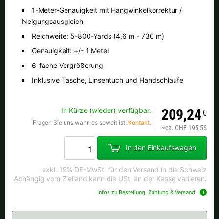
Alle verfügbaren Versandregionen:
1-Meter-Genauigkeit mit Hangwinkelkorrektur /
Neigungsausgleich
Ok
Reichweite: 5-800-Yards (4,6 m - 730 m)
Genauigkeit: +/- 1 Meter
Sollte Ihr Land nicht verfübar sein, keine Sorge - wählen Sie einfach
"Schweiz" aus. Und erfragen die Versandkosten bei der Bestellung.
6-fache Vergrößerung
Inklusive Tasche, Linsentuch und Handschlaufe
In Kürze (wieder) verfügbar.
209,24
€
Fragen Sie uns wann es soweit ist:
Kontakt
.
~
ca. CHF 195,56
In den Einkaufswagen
exkl. 19% DE-MwSt. für den Versand in die Schweiz
Abhängig vom Zielland kann die USt. an der Kasse variieren.
Infos zu Bestellung, Zahlung & Versand