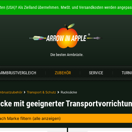
ten (USA)?
Als Zielland übernehmen.
MwSt. und Versandkosten werden angepass
Willkommen bei
ARROW IN APPLE
Die besten Armbrüste.
Bitte wählen Sie Ihre Sprache aus:
Die besten Armbrüste.
Englisch
Deutsch (DE)
Deutsch (AT)
De
ARMBRUSTVERGLEICH
ZUBEHÖR
SERVICE
TURN
Bitte wählen Sie Ihre Versandregion:
Deutschland |
€
Estland |
€
mbrustzubehör
Transport & Schutz
Rucksäcke
cke mit geeignerter Transportvorrichtu
Lettland |
€
Litauen |
€
Schweiz |
Fr.
Slowakei |
€
weitere Länder, siehe unten