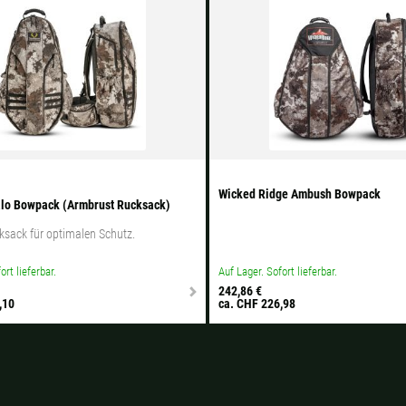
fügbaren Versandregionen:
übar sein, keine Sorge - wählen Sie einfach "Schweiz" aus. Und erfragen die Versan
Wicked Ridge Ambush Bowpack
lo Bowpack (Armbrust Rucksack)
sack für optimalen Schutz.
ort lieferbar.
Auf Lager. Sofort lieferbar.
242,86 €
,10
ca. CHF 226,98