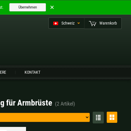
t.
Übernehmen
Schweiz
Warenkorb
utsch (CH)
IERE
KONTAKT
Finnland |
€
Frankreich |
€
ng für Armbrüste
(2 Artikel)
Niederlande |
€
Österreich |
€
Slowenien |
€
Spanien |
€