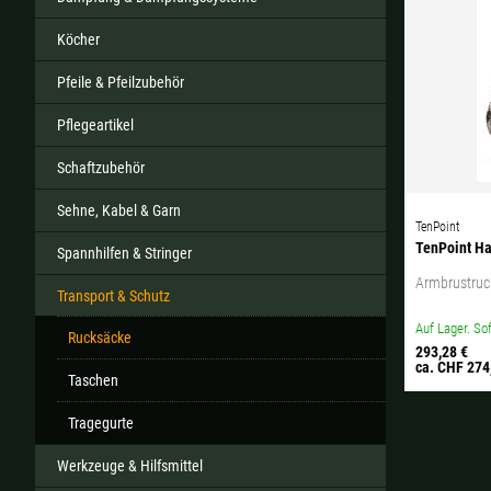
Köcher
Pfeile & Pfeilzubehör
Alle ver
Pflegeartikel
Sollte Ihr Land nicht verf
Schaftzubehör
Sehne, Kabel & Garn
TenPoint
TenPoint Ha
Spannhilfen & Stringer
Armbrustruck
Transport & Schutz
Auf Lager. Sof
Rucksäcke
293,28 €
ca. CHF 274
Taschen
Tragegurte
Werkzeuge & Hilfsmittel