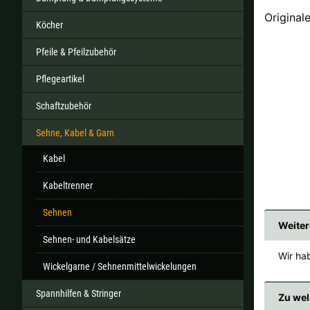
Original
Köcher
Pfeile & Pfeilzubehör
Alle ver
Pflegeartikel
Sollte Ihr Land nicht verf
Schaftzubehör
Sehne, Kabel & Garn
Kabel
Kabeltrenner
Sehnen
Weiter
Sehnen- und Kabelsätze
Wir hab
Wickelgarne / Sehnenmittelwickelungen
Spannhilfen & Stringer
Zu wel