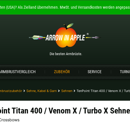
ten (USA)?
Als Zielland übernehmen.
MwSt. und Versandkosten werden angepass
Willkommen bei
ARROW IN APPLE
Die besten Armbrüste.
Bitte wählen Sie Ihre Sprache aus:
Die besten Armbrüste.
Englisch
Deutsch (DE)
Deutsch (AT)
De
ARMBRUSTVERGLEICH
ZUBEHÖR
SERVICE
TURN
Bitte wählen Sie Ihre Versandregion:
Deutschland |
€
Estland |
€
mbrustzubehör
Sehne, Kabel & Garn
Sehnen
TenPoint Titan 400 / Venom X / Tu
Lettland |
€
Litauen |
€
int Titan 400 / Venom X / Turbo X Sehne
Schweiz |
Fr.
Slowakei |
€
 Crossbows
weitere Länder, siehe unten