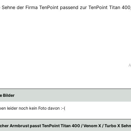
e Sehne der Firma TenPoint passend zur TenPoint Titan 400
fügbaren Versandregionen:
übar sein, keine Sorge - wählen Sie einfach "Schweiz" aus. Und erfragen die Versan
A
e Bilder
en leider noch kein Foto davon :-(
cher Armbrust passt TenPoint Titan 400 / Venom X / Turbo X Seh