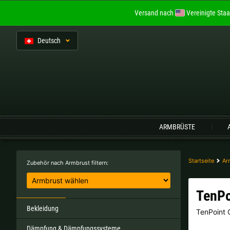
Versand nach
Vereinigte Staa
De
utsch
Sprache:
ARMBRÜSTE
Belgien |
€
Bulgarien |
лв
Startseite
Ar
Zubehör nach Armbrust filtern:
Italien |
€
Kroatien |
kn
TenPo
Portugal |
€
Schweden |
kr
Bekleidung
TenPoint
Dämpfung & Dämpfungssysteme
Tschechien |
Kč
Ungarn |
Ft