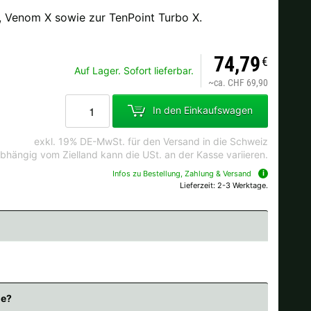
, Venom X sowie zur TenPoint Turbo X.
74,79
Ok
€
Auf Lager. Sofort lieferbar.
~
ca. CHF 69,90
dkosten bei der Bestellung.
In den Einkaufswagen
exkl. 19% DE-MwSt. für den Versand in die Schweiz
bhängig vom Zielland kann die USt. an der Kasse variieren.
Infos zu Bestellung, Zahlung & Versand
Lieferzeit: 2-3 Werktage.
ne?