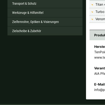
Transport & Schutz
Titan
Turbo
Werkzeuge & Hilfsmittel
Venom
Zielfernrohre, Optiken & Visierungen
Zielscheibe & Zubehör
Produk
Herste
TenPoi
www.t
Verant
AIA Pfe
E-Mail
info@p