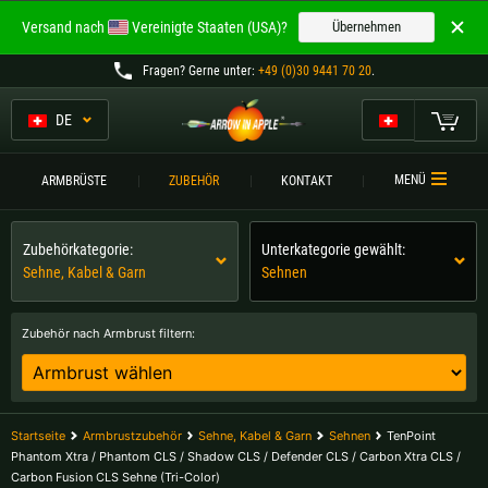
Willkommen bei
Versand nach
Vereinigte Staaten (USA)?
Übernehmen
ARROW IN APPLE
Fragen
? Gerne unter:
+49 (0)30 9441 70 20
.
Die besten Armbrüste.
Die besten Armbrüste.
DE
Mein Warenkorb
Bitte wählen Sie Ihre Sprache aus:
ARMBRÜSTE
MENÜ
ARMBRÜSTE
ZUBEHÖR
KONTAKT
Englisch
Deutsch (DE)
ARMBRUSTVERGLEICH
Zubehörkategorie:
Unterkategorie gewählt:
ZUBEHÖR
Sehne, Kabel & Garn
Sehnen
Deutsch (AT)
Deutsch (CH)
SERVICE
Zubehör nach Armbrust filtern:
Bitte wählen Sie Ihre Versandregion:
TURNIERE
Belgien |
€
Bulgarien |
лв
KONTAKT
Startseite
Armbrustzubehör
Sehne, Kabel & Garn
Sehnen
TenPoint
Deutschland |
€
Estland |
€
Phantom Xtra / Phantom CLS / Shadow CLS / Defender CLS / Carbon Xtra CLS /
Carbon Fusion CLS Sehne (Tri-Color)