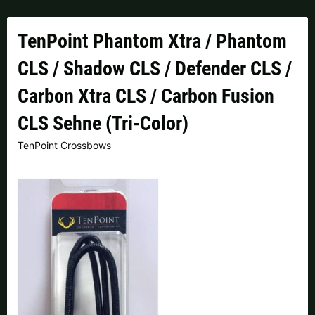
Finnland |
€
Frankreich |
€
TenPoint Phantom Xtra / Phantom
Italien |
€
Kroatien |
kn
CLS / Shadow CLS / Defender CLS /
Lettland |
€
Litauen |
€
Carbon Xtra CLS / Carbon Fusion
Niederlande |
€
Österreich |
€
CLS Sehne (Tri-Color)
Portugal |
€
Schweden |
kr
TenPoint Crossbows
Schweiz |
Fr.
Slowakei |
€
Slowenien |
€
Spanien |
€
Tschechien |
Kč
Ungarn |
Ft
weitere Länder, siehe unten