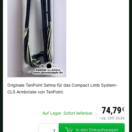
Alle verfügbaren Versandregionen:
Ok
Sollte Ihr Land nicht verfübar sein, keine Sorge - wählen Sie einfach
"Schweiz" aus. Und erfragen die Versandkosten bei der Bestellung.
Originale TenPoint Sehne für das Compact Limb System-
CLS Armbrüste von TenPoint.
74,79
€
Auf Lager. Sofort lieferbar.
~
ca. CHF 69,89
In den Einkaufswagen