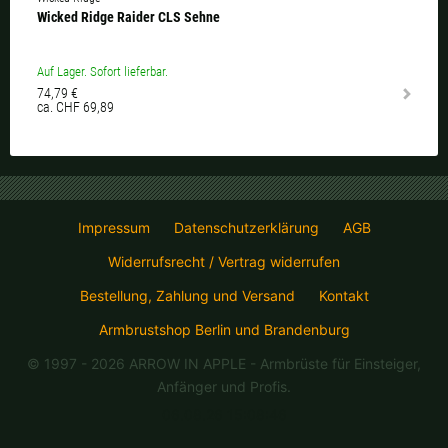
Wicked Ridge Raider CLS Sehne
Auf Lager. Sofort lieferbar.
74,79 €
ca. CHF 69,89
Impressum
Datenschutzerklärung
AGB
Widerrufsrecht / Vertrag widerrufen
Bestellung, Zahlung und Versand
Kontakt
Armbrustshop Berlin und Brandenburg
© 1997 - 2026 ARROW IN APPLE
- Armbrüste für Einsteiger,
Anfänger und Profis.
06.08.26 15:08:46