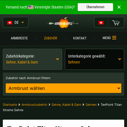
Willkommen bei
Versand nach
Vereinigte Staaten (USA)?
Übernehmen
ARROW IN APPLE
Die besten Armbrüste.
DE
Die besten Armbrüste.
Mein Warenkorb
MENÜ
ARMBRÜSTE
ZUBEHÖR
KONTAKT
Bitte wählen Sie Ihre Sprache aus:
ARMBRÜSTE
Zubehörkategorie:
Unterkategorie gewählt:
Englisch
Deutsch (DE)
ARMBRUSTVERGLEICH
Sehne, Kabel & Garn
Sehnen
ZUBEHÖR
Deutsch (AT)
Deutsch (CH)
Zubehör nach Armbrust filtern:
SERVICE
Bitte wählen Sie Ihre Versandregion:
TURNIERE
Belgien |
€
Bulgarien |
лв
Startseite
Armbrustzubehör
Sehne, Kabel & Garn
Sehnen
TenPoint Titan
KONTAKT
Xtreme Sehne
Deutschland |
€
Estland |
€