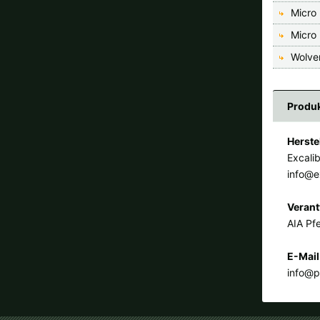
Micro
Micro
Wolve
Produk
Herste
Excali
info@e
Verant
AIA Pfe
E-Mail
info@p