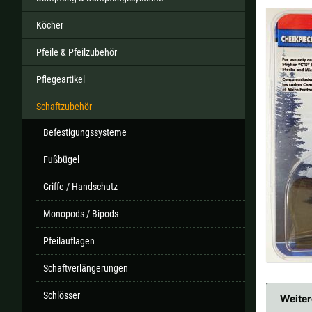
Köcher
Pfeile & Pfeilzubehör
Alle ver
Pflegeartikel
Sollte Ihr Land nicht verf
Schaftzubehör
Befestigungssysteme
Fußbügel
Griffe / Handschutz
Monopods / Bipods
Pfeilauflagen
Schaftverlängerungen
Schlösser
Weiter