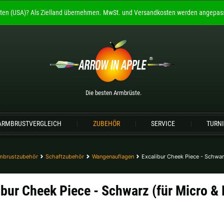
ten (USA)?
Als Zielland übernehmen.
MwSt. und Versandkosten werden angepass
Willkommen bei
ARROW IN APPLE
Die besten Armbrüste.
Bitte wählen Sie Ihre Sprache aus:
Die besten Armbrüste.
Englisch
Deutsch (DE)
Deutsch (AT)
De
ARMBRUSTVERGLEICH
ZUBEHÖR
SERVICE
TURN
Bitte wählen Sie Ihre Versandregion:
Deutschland |
€
Estland |
€
mbrustzubehör
Schaftzubehör
Wangenauflagen
Excalibur Cheek Piece - Schwar
Lettland |
€
Litauen |
€
ibur Cheek Piece - Schwarz (für Micro &
Schweiz |
Fr.
Slowakei |
€
weitere Länder, siehe unten