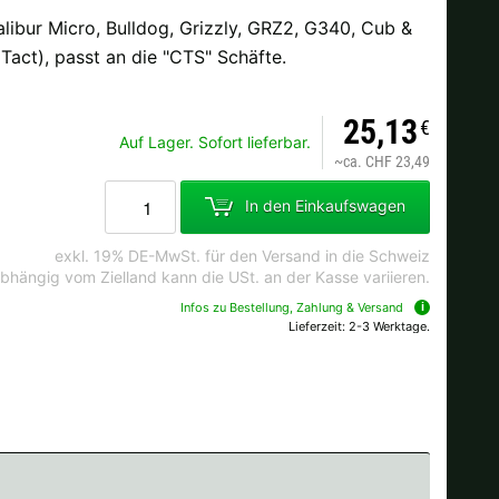
libur Micro, Bulldog, Grizzly, GRZ2, G340, Cub &
Tact), passt an die "CTS" Schäfte.
Ok
25,13
€
Auf Lager. Sofort lieferbar.
dkosten bei der Bestellung.
~
ca. CHF 23,49
In den Einkaufswagen
exkl. 19% DE-MwSt. für den Versand in die Schweiz
bhängig vom Zielland kann die USt. an der Kasse variieren.
Infos zu Bestellung, Zahlung & Versand
Lieferzeit: 2-3 Werktage.