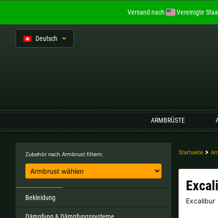
Versand nach
Vereinigte Staa
De
utsch
Sprache:
ARMBRÜSTE
Belgien |
€
Bulgarien |
лв
Startseite
Ar
Zubehör nach Armbrust filtern:
Italien |
€
Kroatien |
kn
Excal
Portugal |
€
Schweden |
kr
Bekleidung
Excalibur
Dämpfung & Dämpfungssysteme
Tschechien |
Kč
Ungarn |
Ft