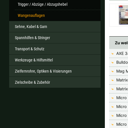
Trigger / Abzüge / Abzugshebel
Wangenauflagen
Sehne, Kabel & Garn
Spannhilfen & Stringer
Zu wel
Transport & Schutz
AXE 3
Werkzeuge & Hilfsmittel
Bulld
Mag M
Zielfernrohre, Optiken & Visierungen
Matri
Zielscheibe & Zubehör
Matri
Micro
Micro
Micro 
Micro