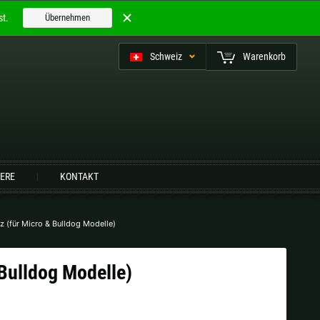
t.
Übernehmen
Schweiz
Warenkorb
utsch (CH)
IERE
KONTAKT
Finnland |
€
Frankreich |
€
z (für Micro & Bulldog Modelle)
Niederlande |
€
Österreich |
€
 Bulldog Modelle)
Slowenien |
€
Spanien |
€