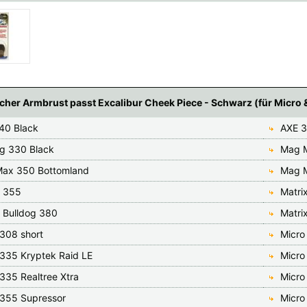
cher Armbrust passt Excalibur Cheek Piece - Schwarz (für Micro 
40 Black
AXE 3
og 330 Black
Mag M
ax 350 Bottomland
Mag 
x 355
Matri
x Bulldog 380
Matri
 308 short
Micro
 335 Kryptek Raid LE
Micro
335 Realtree Xtra
Micro
 355 Supressor
Micro