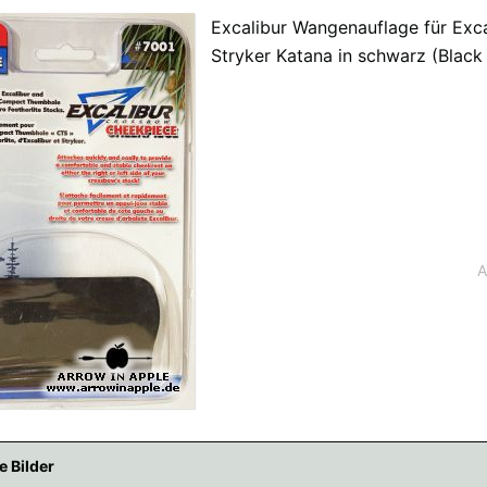
Excalibur Wangenauflage für Exca
Stryker Katana in schwarz (Black 
fügbaren Versandregionen:
übar sein, keine Sorge - wählen Sie einfach "Schweiz" aus. Und erfragen die Versan
A
e Bilder