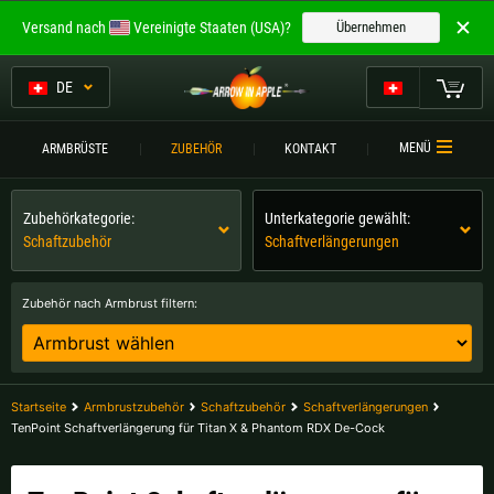
Willkommen bei
Versand nach
Vereinigte Staaten (USA)?
Übernehmen
ARROW IN APPLE
Die besten Armbrüste.
DE
Die besten Armbrüste.
Mein Warenkorb
MENÜ
ARMBRÜSTE
ZUBEHÖR
KONTAKT
Bitte wählen Sie Ihre Sprache aus:
ARMBRÜSTE
Zubehörkategorie:
Unterkategorie gewählt:
Englisch
Deutsch (DE)
ARMBRUSTVERGLEICH
Schaftzubehör
Schaftverlängerungen
ZUBEHÖR
Deutsch (AT)
Deutsch (CH)
Zubehör nach Armbrust filtern:
SERVICE
Bitte wählen Sie Ihre Versandregion:
TURNIERE
Belgien |
€
Bulgarien |
лв
Startseite
Armbrustzubehör
Schaftzubehör
Schaftverlängerungen
KONTAKT
TenPoint Schaftverlängerung für Titan X & Phantom RDX De-Cock
Deutschland |
€
Estland |
€