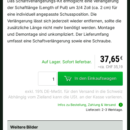
Das Schaftverlängerungs-Kit ermöglicht eine Verlängerung
Alle verfügbaren Versandregionen:
der Schaftlänge (Length of Pull) um 3/4 Zoll (ca. 2 cm) für
eine individuell angepasste Schussposition. Die
Ok
Verlängerung lässt sich jederzeit wieder entfernen, sollte die
zusätzliche Länge nicht mehr benötigt werden. Montage
Sollte Ihr Land nicht verfübar sein, keine Sorge - wählen Sie einfach
und Demontage sind unkompliziert. Der Lieferumfang
"Schweiz" aus. Und erfragen die Versandkosten bei der Bestellung.
umfasst eine Schaftverlängerung sowie eine Schraube.
37,65
€
Auf Lager. Sofort lieferbar.
~
ca. CHF 35,19
In den Einkaufswagen
exkl. 19% DE-MwSt. für den Versand in die Schweiz
Abhängig vom Zielland kann die USt. an der Kasse variieren.
Infos zu Bestellung, Zahlung & Versand
Lieferzeit: 2-3 Werktage.
Weitere Bilder