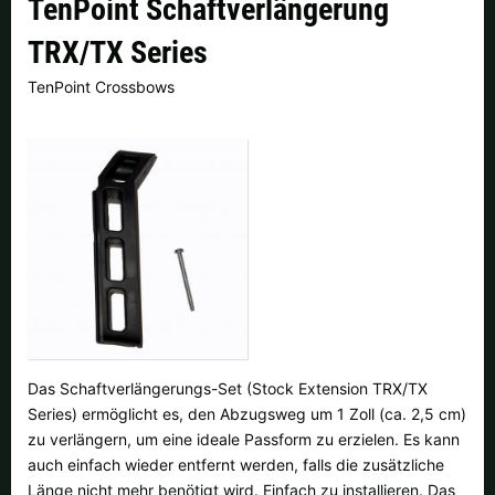
TenPoint Schaftverlängerung
Finnland |
€
Frankreich |
€
TRX/TX Series
Italien |
€
Kroatien |
kn
TenPoint Crossbows
Lettland |
€
Litauen |
€
Niederlande |
€
Österreich |
€
Portugal |
€
Schweden |
kr
Schweiz |
Fr.
Slowakei |
€
Slowenien |
€
Spanien |
€
Tschechien |
Kč
Ungarn |
Ft
Das Schaftverlängerungs-Set (Stock Extension TRX/TX
Series) ermöglicht es, den Abzugsweg um 1 Zoll (ca. 2,5 cm)
weitere Länder, siehe unten
zu verlängern, um eine ideale Passform zu erzielen. Es kann
auch einfach wieder entfernt werden, falls die zusätzliche
Länge nicht mehr benötigt wird. Einfach zu installieren. Das