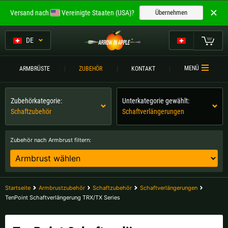
Willkommen bei
Versand nach
Vereinigte Staaten (USA)?
Übernehmen
ARROW IN APPLE
Die besten Armbrüste.
DE
Die besten Armbrüste.
Mein Warenkorb
MENÜ
ARMBRÜSTE
ZUBEHÖR
KONTAKT
Bitte wählen Sie Ihre Sprache aus:
ARMBRÜSTE
Zubehörkategorie:
Unterkategorie gewählt:
Englisch
Deutsch (DE)
ARMBRUSTVERGLEICH
Schaftzubehör
Schaftverlängerungen
ZUBEHÖR
Deutsch (AT)
Deutsch (CH)
Zubehör nach Armbrust filtern:
SERVICE
Bitte wählen Sie Ihre Versandregion:
TURNIERE
Belgien |
€
Bulgarien |
лв
Startseite
Armbrustzubehör
Schaftzubehör
Schaftverlängerungen
KONTAKT
TenPoint Schaftverlängerung TRX/TX Series
Deutschland |
€
Estland |
€