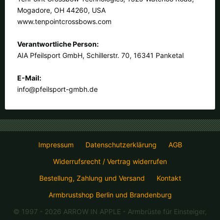
Mogadore, OH 44260, USA
www.tenpointcrossbows.com
Verantwortliche Person:
AIA Pfeilsport GmbH, Schillerstr. 70, 16341 Panketal
E-Mail:
info@pfeilsport-gmbh.de
Impressum
Datenschutzerklärung
AGB
Widerrufsrecht / Vertrag widerrufen
Bestellung, Zahlung und Versand
Kontakt
Armbrustshop Berlin und Brandenburg
© 1997 - 2026 ARROW IN APPLE
- Armbrüste für Einsteiger,