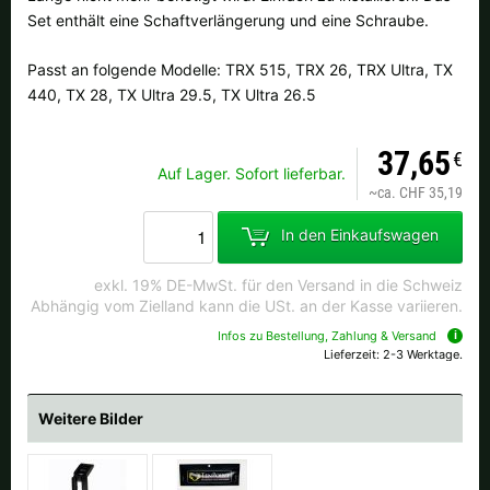
Alle verfügbaren Versandregionen:
Set enthält eine Schaftverlängerung und eine Schraube.
Ok
Passt an folgende Modelle: TRX 515, TRX 26, TRX Ultra, TX
440, TX 28, TX Ultra 29.5, TX Ultra 26.5
Sollte Ihr Land nicht verfübar sein, keine Sorge - wählen Sie einfach
"Schweiz" aus. Und erfragen die Versandkosten bei der Bestellung.
37,65
€
Auf Lager. Sofort lieferbar.
~
ca. CHF 35,19
In den Einkaufswagen
exkl. 19% DE-MwSt. für den Versand in die Schweiz
Abhängig vom Zielland kann die USt. an der Kasse variieren.
Infos zu Bestellung, Zahlung & Versand
Lieferzeit: 2-3 Werktage.
Weitere Bilder