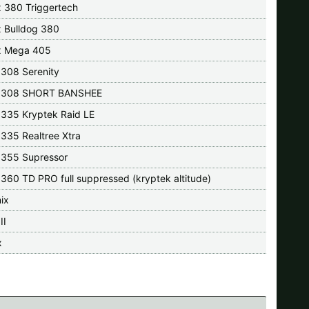
x 380 Triggertech
x Bulldog 380
x Mega 405
 308 Serenity
o 308 SHORT BANSHEE
 335 Kryptek Raid LE
 335 Realtree Xtra
 355 Supressor
 360 TD PRO full suppressed (kryptek altitude)
ix
II
x