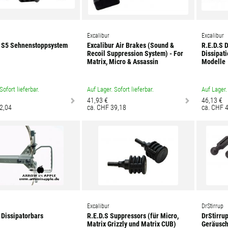
Excalibur
Excalibur
r S5 Sehnenstoppsystem
Excalibur Air Brakes (Sound &
R.E.D.S 
Recoil Suppression System) - For
Dissipati
Matrix, Micro & Assassin
Modelle
Sofort lieferbar.
Auf Lager. Sofort lieferbar.
Auf Lager. 
41,93 €
46,13 €
2,04
ca. CHF 39,18
ca. CHF 
Excalibur
DrStirrup
 Dissipatorbars
R.E.D.S Suppressors (für Micro,
DrStirrup
Matrix Grizzly und Matrix CUB)
Geräusch