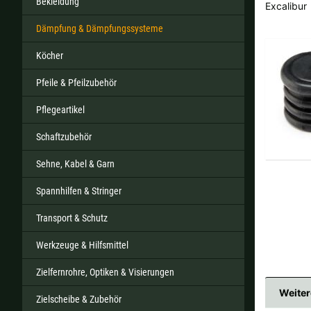
Bekleidung
Excalibur
Dämpfung & Dämpfungssysteme
Köcher
Alle ver
Pfeile & Pfeilzubehör
Sollte Ihr Land nicht verf
Pflegeartikel
Schaftzubehör
Sehne, Kabel & Garn
Spannhilfen & Stringer
Transport & Schutz
Werkzeuge & Hilfsmittel
Zielfernrohre, Optiken & Visierungen
Weiter
Zielscheibe & Zubehör