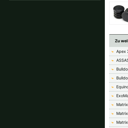
Zu wel
Apex 
ASSAS
Bulld
Bulld
Equin
ExoM
Matri
Matri
Matri