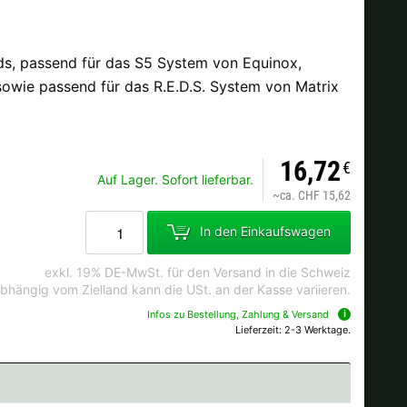
, passend für das S5 System von Equinox,
Ok
owie passend für das R.E.D.S. System von Matrix
dkosten bei der Bestellung.
16,72
€
Auf Lager. Sofort lieferbar.
~
ca. CHF 15,62
In den Einkaufswagen
exkl. 19% DE-MwSt. für den Versand in die Schweiz
bhängig vom Zielland kann die USt. an der Kasse variieren.
Infos zu Bestellung, Zahlung & Versand
Lieferzeit: 2-3 Werktage.