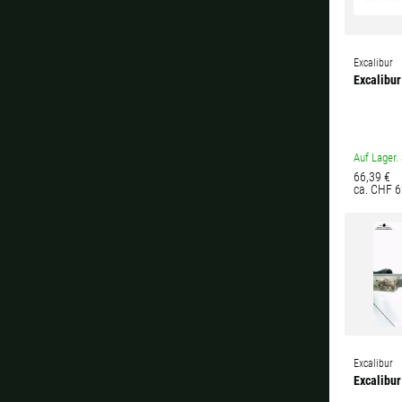
Excalibur
Excalibu
Auf Lager. 
66,39 €
ca. CHF 6
Excalibur
Excalibur