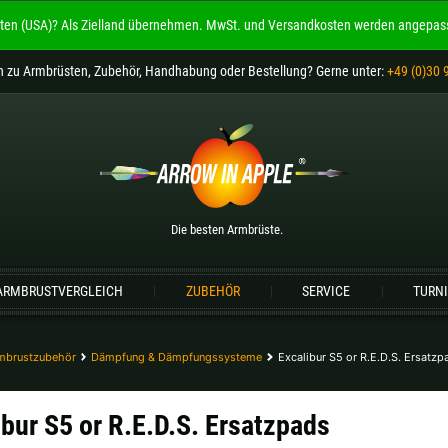
ten (USA)?
Als Zielland übernehmen.
MwSt. und Versandkosten werden angepass
Willkommen bei
ARROW IN APPLE
n
zu Armbrüsten, Zubehör, Handhabung oder Bestellung
? Gerne unter:
+49 (0)30 
Die besten Armbrüste.
Bitte wählen Sie Ihre Sprache aus:
Englisch
Deutsch (DE)
Deutsch (AT)
De
Die besten Armbrüste.
Bitte wählen Sie Ihre Versandregion:
ARMBRUSTVERGLEICH
ZUBEHÖR
SERVICE
TURN
Deutschland |
€
Estland |
€
Lettland |
€
Litauen |
€
mbrustzubehör
Dämpfung & Dämpfungssysteme
Excalibur S5 or R.E.D.S. Ersatzp
Schweiz |
Fr.
Slowakei |
€
ibur S5 or R.E.D.S. Ersatzpads
weitere Länder, siehe unten