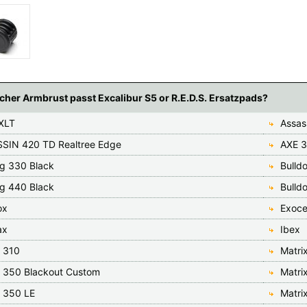
cher Armbrust passt Excalibur S5 or R.E.D.S. Ersatzpads?
XLT
Assas
SIN 420 TD Realtree Edge
AXE 3
og 330 Black
Bulld
og 440 Black
Bulld
ox
Exoce
ax
Ibex
x 310
Matri
x 350 Blackout Custom
Matri
x 350 LE
Matri