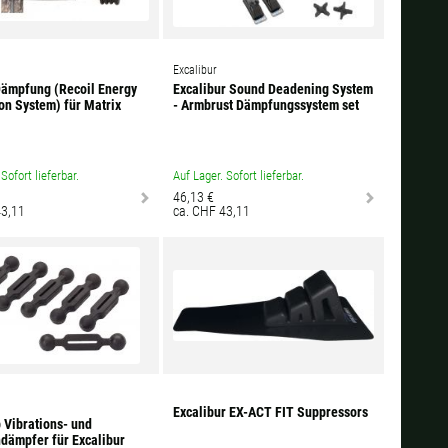
Excalibur
Dämpfung (Recoil Energy
Excalibur Sound Deadening System
on System) für Matrix
- Armbrust Dämpfungssystem set
Sofort lieferbar.
Auf Lager. Sofort lieferbar.
46,13 €
43,11
ca. CHF 43,11
Excalibur EX-ACT FIT Suppressors
 Vibrations- und
dämpfer für Excalibur