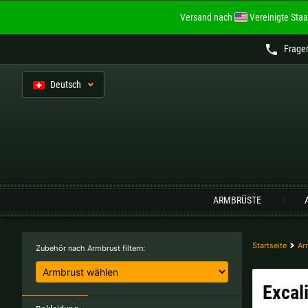
Versand nach
Vereinigte Staa
Frage
De
utsch
Sprache:
ARMBRÜSTE
Belgien |
€
Bulgarien |
лв
Italien |
€
Kroatien |
kn
Startseite
Ar
Zubehör nach Armbrust filtern:
Portugal |
€
Schweden |
kr
Excal
Tschechien |
Kč
Ungarn |
Ft