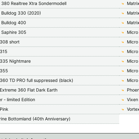
x 380 Realtree Xtra Sondermodell
Matri
x Bulldog 330 (2020)
Matri
x Bulldog 400
Matri
x Saphire 305
Micro
 308 short
Micr
 315
Micro
 335 Nightmare
Micro
 355
Micro
 360 TD PRO full suppressed (black)
Micro
 Extreme 360 Flat Dark Earth
Phoen
r - limited Edition
Vixen 
Pink
Vorte
rine Bottomland (40th Anniversary)