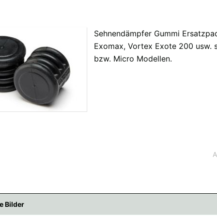
Sehnendämpfer Gummi Ersatzpads
fügbaren Versandregionen:
Exomax, Vortex Exote 200 usw. s
bzw. Micro Modellen.
übar sein, keine Sorge - wählen Sie einfach "Schweiz" aus. Und erfragen die Versan
A
e Bilder