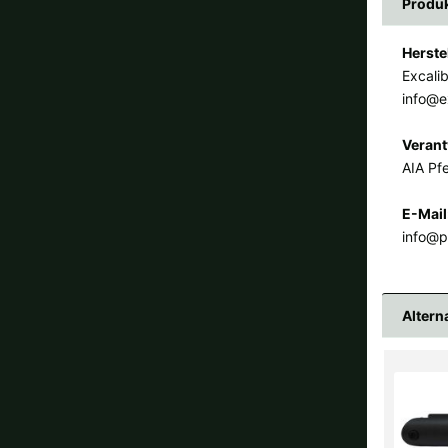
Produk
Herste
Excali
info@e
Verant
AIA Pfe
E-Mail
info@p
Altern