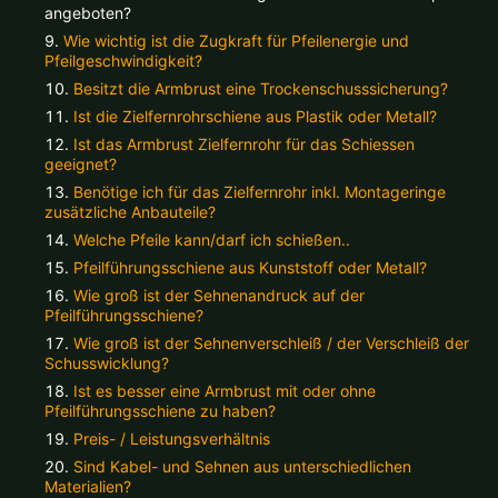
Alle verfügbaren Versandregionen:
angeboten?
Wie wichtig ist die Zugkraft für Pfeilenergie und
Pfeilgeschwindigkeit?
Ok
Besitzt die Armbrust eine Trockenschusssicherung?
Ist die Zielfernrohrschiene aus Plastik oder Metall?
Sollte Ihr Land nicht verfübar sein, keine Sorge - wählen Sie einfach
Ist das Armbrust Zielfernrohr für das Schiessen
"Schweiz" aus. Und erfragen die Versandkosten bei der Bestellung.
geeignet?
Benötige ich für das Zielfernrohr inkl. Montageringe
zusätzliche Anbauteile?
Welche Pfeile kann/darf ich schießen..
Pfeilführungsschiene aus Kunststoff oder Metall?
Wie groß ist der Sehnenandruck auf der
Pfeilführungsschiene?
Wie groß ist der Sehnenverschleiß / der Verschleiß der
Schusswicklung?
Ist es besser eine Armbrust mit oder ohne
Pfeilführungsschiene zu haben?
Preis- / Leistungsverhältnis
Sind Kabel- und Sehnen aus unterschiedlichen
Materialien?