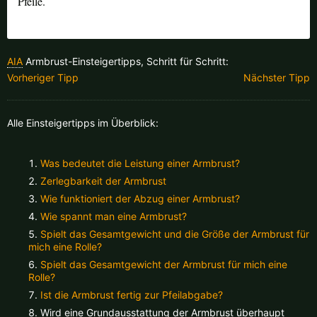
Pfeile.
Finnland |
€
Frankreich |
€
Italien |
€
Kroatien |
kn
AIA
Armbrust-Einsteigertipps, Schritt für Schritt:
Lettland |
€
Litauen |
€
Vorheriger Tipp
Nächster Tipp
Niederlande |
€
Österreich |
€
Alle Einsteigertipps im Überblick:
Portugal |
€
Schweden |
kr
Was bedeutet die Leistung einer Armbrust?
Schweiz |
Fr.
Slowakei |
€
Zerlegbarkeit der Armbrust
Wie funktioniert der Abzug einer Armbrust?
Slowenien |
€
Spanien |
€
Wie spannt man eine Armbrust?
Spielt das Gesamtgewicht und die Größe der Armbrust für
Tschechien |
Kč
Ungarn |
Ft
mich eine Rolle?
Spielt das Gesamtgewicht der Armbrust für mich eine
weitere Länder, siehe unten
Rolle?
Ist die Armbrust fertig zur Pfeilabgabe?
Wird eine Grundausstattung der Armbrust überhaupt