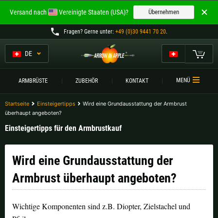
Willkommen bei
Versand nach
Vereinigte Staaten (USA)?
Übernehmen
ARROW IN APPLE
Fragen
? Gerne unter:
+49 (0)30 9441 70 20
.
Die besten Armbrüste.
Die besten Armbrüste.
DE
Mein Warenkorb
Bitte wählen Sie Ihre Sprache aus:
ARMBRÜSTE
MENÜ
ARMBRÜSTE
ZUBEHÖR
KONTAKT
Englisch
Deutsch (DE)
ARMBRUSTVERGLEICH
Startseite
Einsteigertipps
Wird eine Grundausstattung der Armbrust
überhaupt angeboten?
ZUBEHÖR
Deutsch (AT)
Deutsch (CH)
Einsteigertipps für den Armbrustkauf
SERVICE
Wird eine Grundausstattung der
Bitte wählen Sie Ihre Versandregion:
TURNIERE
Armbrust überhaupt angeboten?
Belgien |
€
Bulgarien |
лв
KONTAKT
Deutschland |
€
Estland |
€
Wichtige Komponenten sind z.B. Diopter, Zielstachel und